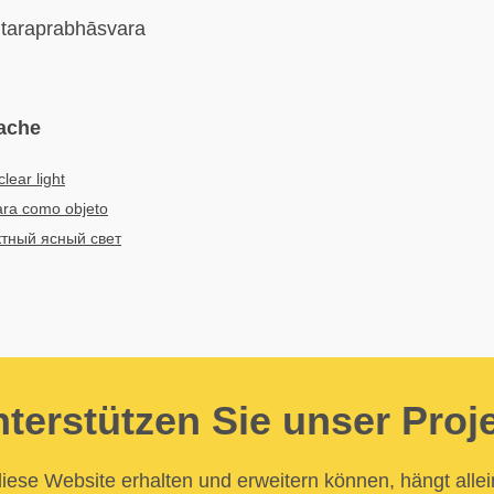
taraprabhāsvara
ache
clear light
ara como objeto
тный ясный свет
terstützen Sie unser Proj
iese Website erhalten und erweitern können, hängt allei