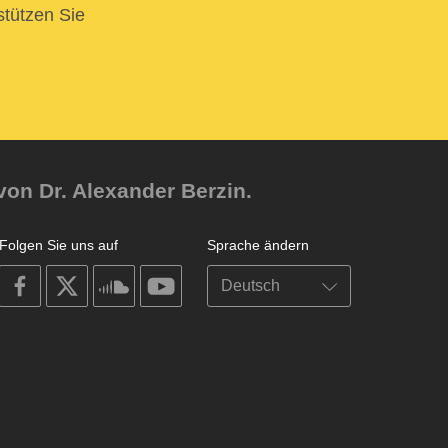
stützen Sie
von Dr. Alexander Berzin.
Folgen Sie uns auf
Sprache ändern
on
on
on
on
facebook
X
soundcloud
youtube