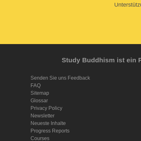
Unterstütz
Study Buddhism ist ein P
Senden Sie uns Feedback
FAQ
Sitemap
Glossar
Privacy Policy
Newsletter
Neueste Inhalte
Progress Reports
Courses