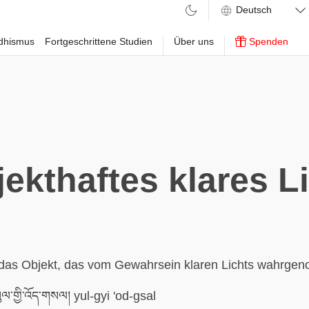
ddhismus
Fortgeschrittene Studien
Über uns
Spenden
ekthaftes klares L
s das Objekt, das vom Gewahrsein klaren Lichts wahrge
ལ་གྱི་འོད་གསལ། yul-gyi 'od-gsal