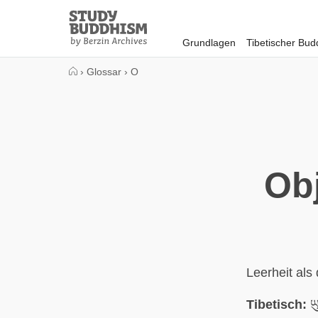
Close
Study
Buddhism
Grundlagen
Tibetischer Bu
Home
›
Glossar
›
O
Obj
Leerheit al
Tibetisch:
ཡུ