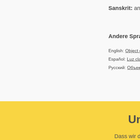
Sanskrit:
an
Andere Spr
English:
Object 
Español:
Luz cl
Русский:
Объек
Un
Dass wir d