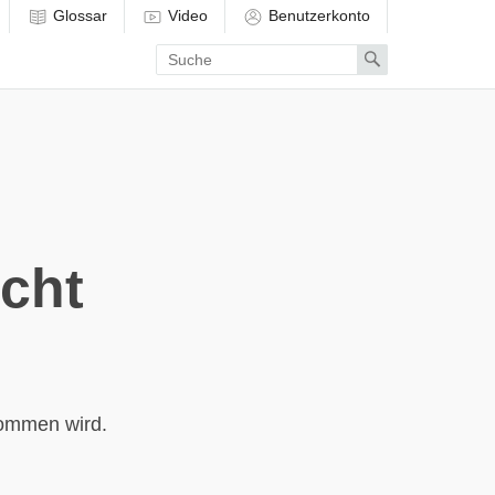
Glossar
Video
Benutzerkonto
Enter
Search
search
term
icht
nommen wird.