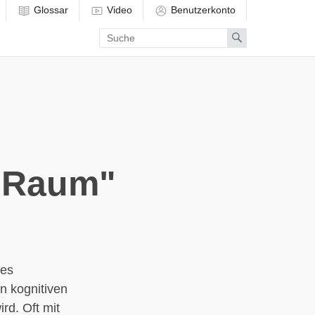
Glossar
Video
Benutzerkonto
Enter
Search
search
term
r Raum"
des
n kognitiven
rd. Oft mit