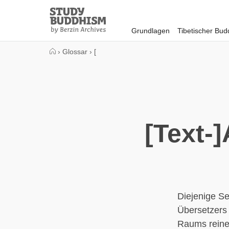
Close
Study
Buddhism
Grundlagen
Tibetischer Bu
Home
›
Glossar
›
[
[Text-
Diejenige Se
Übersetzers
Raums reinen