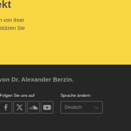
ekt
n von Ihrer
stützen Sie
von Dr. Alexander Berzin.
Folgen Sie uns auf
Sprache ändern
on
on
on
on
facebook
X
soundcloud
youtube