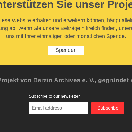
terstützen Sie unser Proj
iese Website erhalten und erweitern können, hängt allei
ung ab. Wenn Sie unsere Beiträge hilfreich finden, unter
uns mit Ihrer einmaligen oder monatlichen Spende.
Spenden
rojekt von Berzin Archives e. V., gegründet 
Subscribe to our newsletter
Enter
Subscribe
your
email