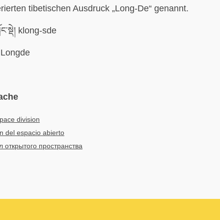
erierten tibetischen Ausdruck „Long-De“ genannt.
ོང་སྡེ། klong-sde
Longde
ache
pace division
ón del espacio abierto
л открытого пространства