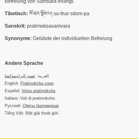
Befreiung von Samsara erlangt.
Tibetisch:
སོ་ཐར་སྡོམ་པ། so-thar sdom-pa
Sanskrit:
pratimokṣasaṃvara
Synonyme:
Gelübde der individuellen Befreiung
Andere Sprache
العربية:
عهود البراتيموكشا
English:
Pratimoksha vows
Español:
Votos pratimoksha
Italiano: Voti di pratimoksha
Русский:
Обеты пратимокши
Tiếng Việt: Biệt giải thoát giới