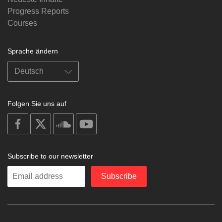
Progress Reports
Courses
Sprache ändern
Folgen Sie uns auf
on
on
on
on
facebook
X
soundcloud
youtube
Subscribe to our newsletter
Enter
Subscribe
your
email