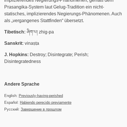
implizierendes Negierungs-Phänomenen; gemäß dem
Prasangika-System laut Gelug-Tradition ein nicht-
statisches, implizierendes Negierungs-Phänomenen. Auch
als „vergangenes Stattfinden“ übersetzt.
Tibetisch:
ཞིག་པ། zhig-pa
Sanskrit:
vinaṣṭa
J. Hopkins:
Destroy; Disintegrate; Perish;
Disintegratedness
Andere Sprache
English:
Previously-having-perished
Español:
Habiendo perecido previamente
Русский:
Завершение в прошлом