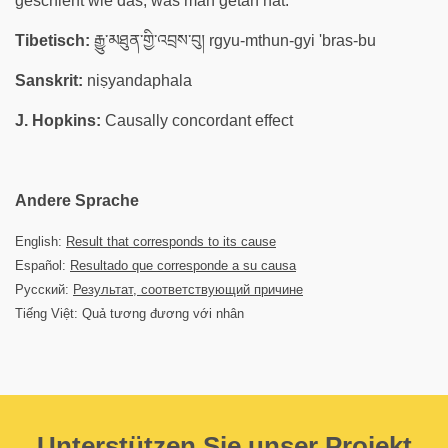
geschieht wie das, was man getan hat.
Tibetisch:
རྒྱུ་མཐུན་གྱི་འབྲས་བུ། rgyu-mthun-gyi 'bras-bu
Sanskrit:
niṣyandaphala
J. Hopkins:
Causally concordant effect
Andere Sprache
English:
Result that corresponds to its cause
Español:
Resultado que corresponde a su causa
Русский:
Результат, соответствующий причине
Tiếng Việt: Quả tương đương với nhân
Unterstützen Sie unser Projekt