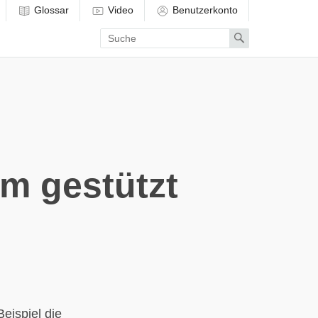
Glossar
Video
Benutzerkonto
Enter
Search
search
term
m gestützt
eispiel die