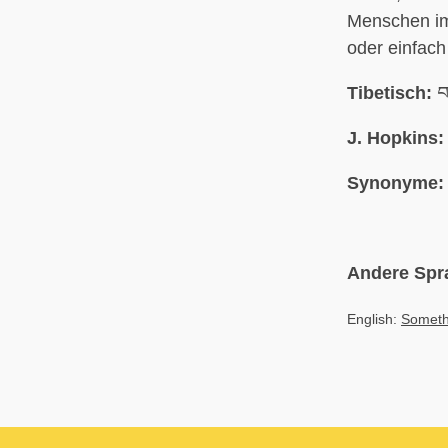
Menschen im 
oder einfach 
Tibetisch:
བར
J. Hopkins:
Synonyme:
Andere Spr
English:
Someth