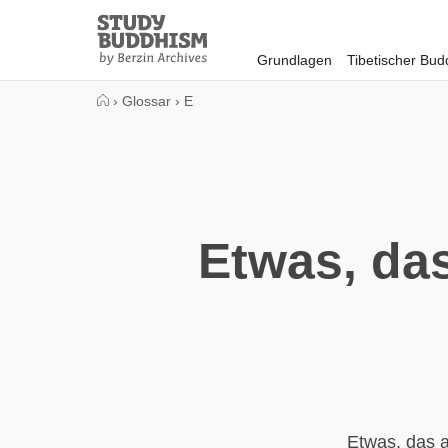
Close
Study
Buddhism
Grundlagen
Tibetischer Bu
Home
›
Glossar
›
E
Etwas, da
Etwas, das a