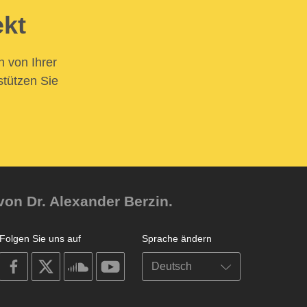
ekt
n von Ihrer
stützen Sie
von Dr. Alexander Berzin.
Folgen Sie uns auf
Sprache ändern
on
on
on
on
facebook
X
soundcloud
youtube