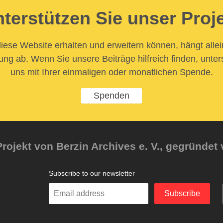
terstützen Sie unser Proj
iese Website erhalten und erweitern können, hängt allei
ung ab. Wenn Sie unsere Beiträge hilfreich finden, unter
uns mit Ihrer einmaligen oder monatlichen Spende.
Spenden
rojekt von Berzin Archives e. V., gegründet 
Subscribe to our newsletter
Enter
Subscribe
your
email