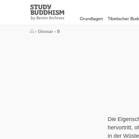
Close
Study
Buddhism
Grundlagen
Tibetischer Bu
Home
›
Glossar
›
B
Die Eigensch
hervortritt,
in der Wüste