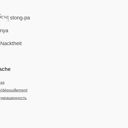
ོང་པ། stong-pa
nya
Nacktheit
ache
ess
é/dépouillement
украшенность