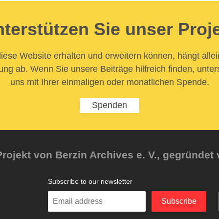
terstützen Sie unser Proj
iese Website erhalten und erweitern können, hängt allei
ung ab. Wenn Sie unsere Beiträge hilfreich finden, unter
uns mit Ihrer einmaligen oder monatlichen Spende.
Spenden
rojekt von Berzin Archives e. V., gegründet 
Subscribe to our newsletter
Enter
Subscribe
your