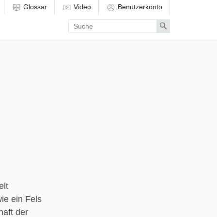
Glossar
Video
Benutzerkonto
Enter
Search
search
term
elt
ie ein Fels
haft der