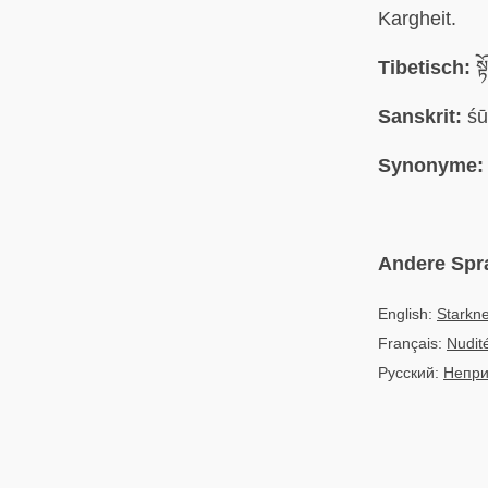
Kargheit.
Tibetisch:
སྟ
Sanskrit:
śū
Synonyme:
Andere Spr
English:
Starkn
Français:
Nudit
Русский:
Непри