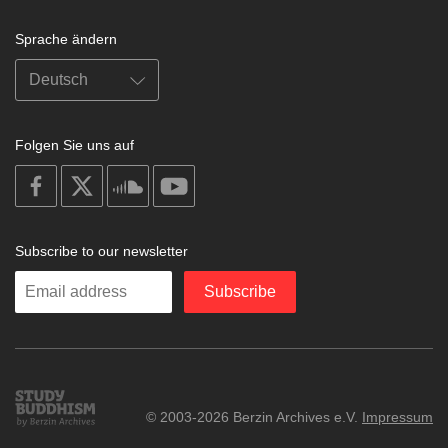
Sprache ändern
Folgen Sie uns auf
on
on
on
on
facebook
X
soundcloud
youtube
Subscribe to our newsletter
Enter
Subscribe
your
email
Study
© 2003-2026 Berzin Archives e.V.
Impressum
Buddhism
Home