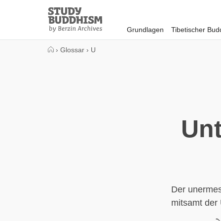
Close
Study
Buddhism
Grundlagen
Tibetischer Bu
Home
›
Glossar
›
U
Unt
Der unermes
mitsamt der 