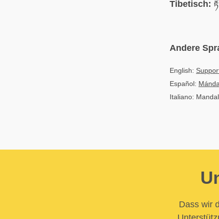
Tibetisch:
རྟ
Andere Spr
English:
Suppor
Español:
Mánda
Italiano: Manda
Un
Dass wir d
Unterstütz