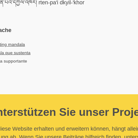
ེན་པའི་དཀྱིལ་འཁོར། rten-pa'i dkyil-'khor
ache
ting mandala
la que sustenta
la supportante
terstützen Sie unser Proj
iese Website erhalten und erweitern können, hängt allei
ung ab. Wenn Sie unsere Beiträge hilfreich finden, unter