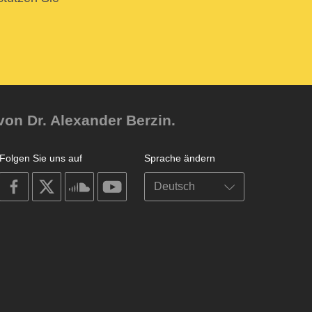
von Dr. Alexander Berzin.
Folgen Sie uns auf
Sprache ändern
on
on
on
on
facebook
X
soundcloud
youtube