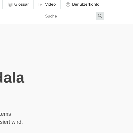
Glossar
Video
Benutzerkonto
Enter
Search
search
term
dala
stems
iert wird.