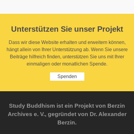
Unterstützen Sie unser Projekt
Dass wir diese Website erhalten und erweitern können,
hängt allein von Ihrer Unterstützung ab. Wenn Sie unsere
Beiträge hilfreich finden, unterstützen Sie uns mit Ihrer
einmaligen oder monatlichen Spende.
Spenden
Study Buddhism ist ein Projekt von Berzin
Archives e. V., gegründet von Dr. Alexander
Berzin.