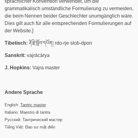
sprachlicher Konvention verwendet, um die
grammatikalisch umständliche Formulierung zu vermeiden,
die beim Nennen beider Geschlechter unumgänglich wäre.
Dies gilt auch für alle entsprechenden Formulierungen auf
der Website.]
Tibetisch:
རྡོ་རྗེ་སློབ་དཔོན། rdo-rje slob-dpon
Sanskrit:
vajrācārya
J. Hopkins:
Vajra master
Andere Sprache
English:
Tantric master
Italiano: Maestro di tantra
Русский: Тантрический мастер
Tiếng Việt: Đạo sư mật điển