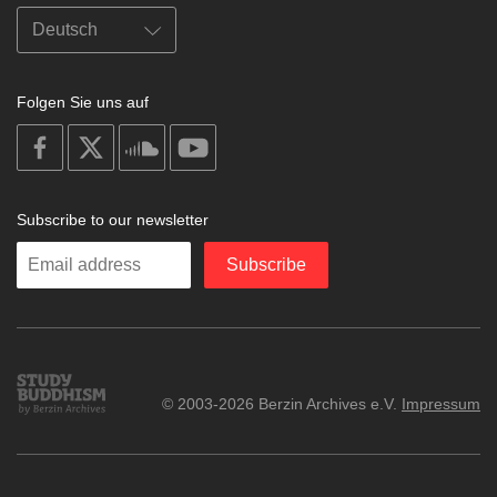
Folgen Sie uns auf
on
on
on
on
facebook
X
soundcloud
youtube
Subscribe to our newsletter
Enter
Subscribe
your
email
Study
© 2003-2026 Berzin Archives e.V.
Impressum
Buddhism
Home