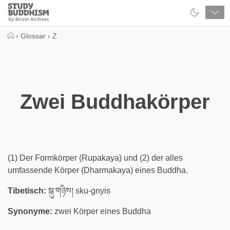
Close
Study
Buddhism
Home
›
Glossar
›
Z
Zwei Buddhakörper
(1) Der Formkörper (Rupakaya) und (2) der alles
umfassende Körper (Dharmakaya) eines Buddha.
Tibetisch:
སྐུ་གཉིས། sku-gnyis
Synonyme:
zwei Körper eines Buddha