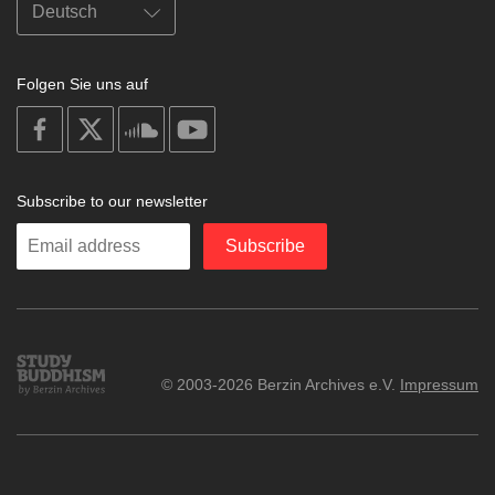
Folgen Sie uns auf
on
on
on
on
facebook
X
soundcloud
youtube
Subscribe to our newsletter
Enter
Subscribe
your
email
Study
© 2003-2026 Berzin Archives e.V.
Impressum
Buddhism
Home