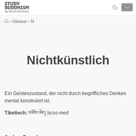
Close
Study
Buddhism
Home
›
Glossar
›
N
Nichtkünstlich
Ein Geisteszustand, der nicht durch begriffliches Denken
mental konstruiert ist.
Tibetisch:
བཅོས་མེད། bcos-med