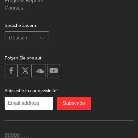
Progress Reports
Courses
Sprache ändern
Folgen Sie uns auf
on
on
on
on
facebook
X
soundcloud
youtube
Subscribe to our newsletter
Enter
Subscribe
your
email
Study