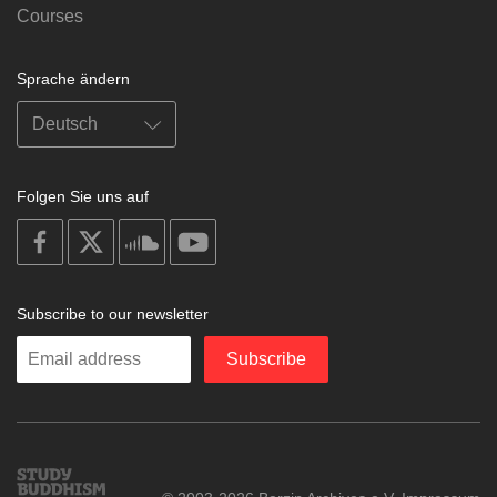
Courses
Sprache ändern
Folgen Sie uns auf
on
on
on
on
facebook
X
soundcloud
youtube
Subscribe to our newsletter
Enter
Subscribe
your
email
Study