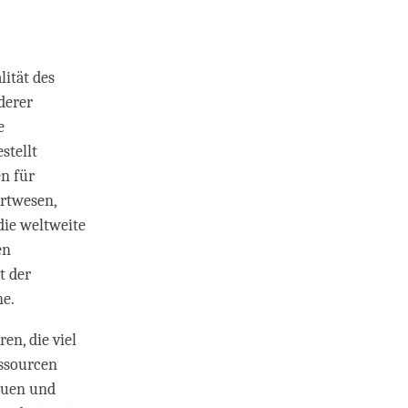
ität des
derer
e
stellt
en für
ortwesen,
die weltweite
en
t der
ne.
en, die viel
essourcen
Bauen und