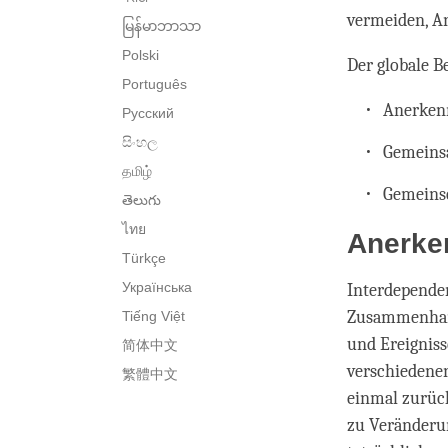
vermeiden, An
မြန်မာဘာသာ
Polski
Der globale B
Português
Anerken
Русский
සිංහල
Gemeins
தமிழ்
Gemeins
తెలుగు
ไทย
Anerke
Türkçe
Українська
Interdependen
Zusammenhang
Tiếng Việt
und Ereigniss
简体中文
verschiedene
繁體中文
einmal zurück
zu Veränderu