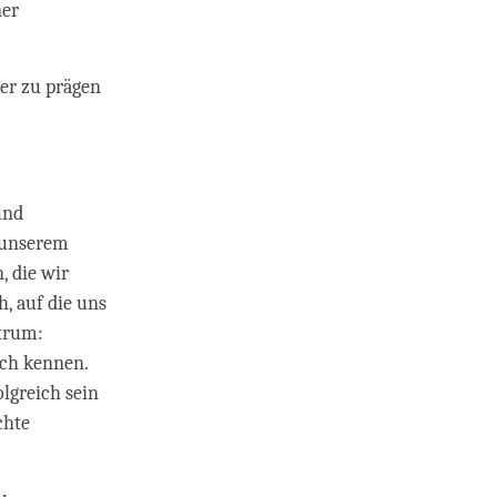
ner
rer zu prägen
n
und
 unserem
, die wir
, auf die uns
ktrum:
ich kennen.
lgreich sein
chte