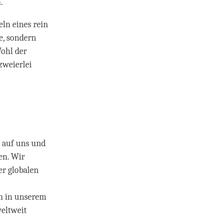
.
ln eines rein
e, sondern
ohl der
zweierlei
s auf uns und
en. Wir
er globalen
en in unserem
eltweit