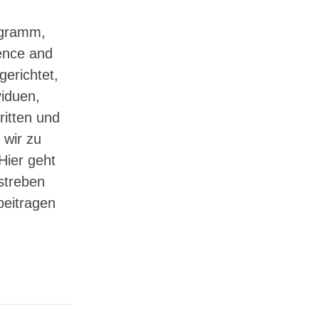
ogramm,
ence and
erichtet,
iduen,
ritten und
 wir zu
Hier geht
streben
beitragen