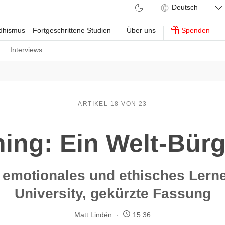
ddhismus
Fortgeschrittene Studien
Über uns
Spenden
n
Interviews
ARTIKEL 18 VON 23
ing: Ein Welt-Bür
, emotionales und ethisches Lern
University, gekürzte Fassung
Matt Lindén
15:36