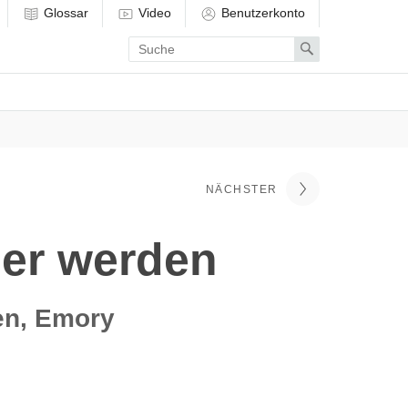
Glossar
Video
Benutzerkonto
Enter
Search
search
term
NÄCHSTER
ger werden
en, Emory