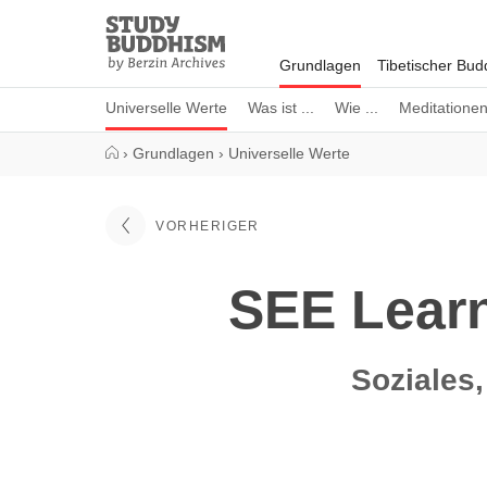
Close
Study
Buddhism
Grundlagen
Tibetischer Bu
Home
Universelle Werte
Was ist ...
Wie ...
Meditatione
›
Grundlagen
›
Universelle Werte
VORHERIGER
SEE Learn
Soziales