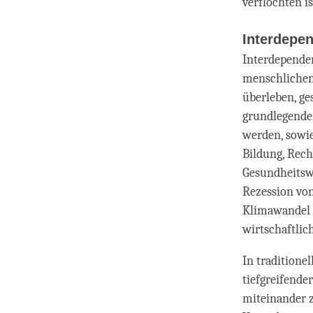
verflochten is
Interdepe
Interdependen
menschlichen
überleben, ge
grundlegende
werden, sowie
Bildung, Rech
Gesundheitswe
Rezession vo
Klimawandel u
wirtschaftlic
In traditione
tiefgreifende
miteinander z