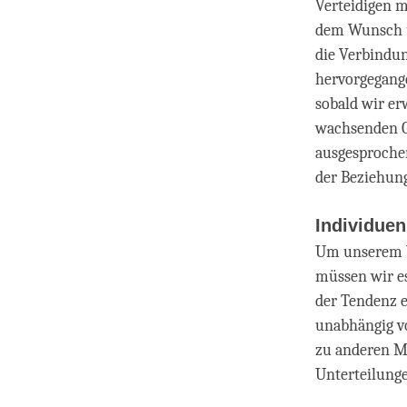
Verteidigen m
dem Wunsch u
die Verbindun
hervorgegang
sobald wir er
wachsenden Ge
ausgesproche
der Beziehun
Individue
Um unserem V
müssen wir es
der Tendenz e
unabhängig v
zu anderen Me
Unterteilung