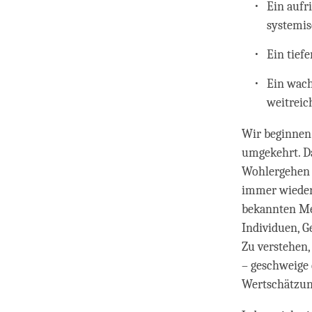
Ein aufr
systemi
Ein tief
Ein wach
weitreic
Wir beginnen 
umgekehrt. D
Wohlergehen b
immer wieder 
bekannten Men
Individuen, G
Zu verstehen,
– geschweige 
Wertschätzun