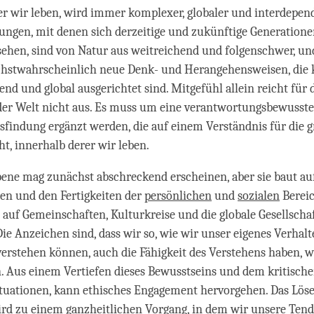
facebook
der wir leben, wird immer komplexer, globaler und interdepend
ngen, mit denen sich derzeitige und zukünftige Generation
sehen, sind von Natur aus weitreichend und folgenschwer, u
chstwahrscheinlich neue Denk- und Herangehensweisen, die k
end und global ausgerichtet sind. Mitgefühl allein reicht für 
er Welt nicht aus. Es muss um eine verantwortungsbewusste
findung ergänzt werden, die auf einem Verständnis für die 
t, innerhalb derer wir leben.
bene mag zunächst abschreckend erscheinen, aber sie baut a
en und den Fertigkeiten der
persönlichen
und
sozialen
Bereic
h auf Gemeinschaften, Kulturkreise und die globale Gesellscha
Die Anzeichen sind, dass wir so, wie wir unser eigenes Verhal
erstehen können, auch die Fähigkeit des Verstehens haben, 
. Aus einem Vertiefen dieses Bewusstseins und dem kritisch
tuationen, kann ethisches Engagement hervorgehen. Das Lös
rd zu einem ganzheitlichen Vorgang, in dem wir unsere Ten