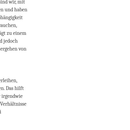
ind wir, mit
en und haben
bhängigkeit
rauchen,
rägt zu einem
nd jedoch
lergehen von
rleihen,
n. Das hilft
r irgendwie
Verhältnisse
i