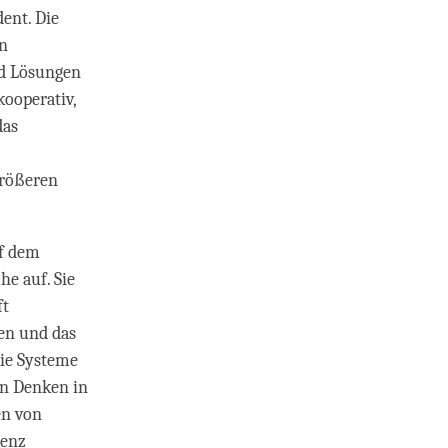
ent. Die
en
nd Lösungen
ooperativ,
das
größeren
uf dem
he auf. Sie
ft
ten und das
wie Systeme
en Denken in
en von
denz