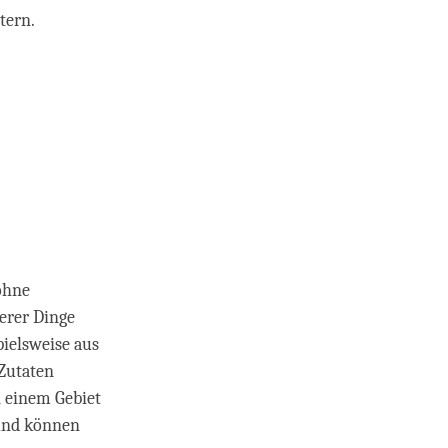
tern.
ohne
erer Dinge
pielsweise aus
Zutaten
n einem Gebiet
und können