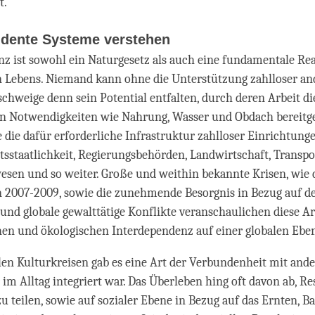
t.
ndente Systeme verstehen
z ist sowohl ein Naturgesetz als auch eine fundamentale Real
 Lebens. Niemand kann ohne die Unterstützung zahlloser an
schweige denn sein Potential entfalten, durch deren Arbeit di
n Notwendigkeiten wie Nahrung, Wasser und Obdach bereitge
 die dafür erforderliche Infrastruktur zahlloser Einrichtung
tsstaatlichkeit, Regierungsbehörden, Landwirtschaft, Transp
sen und so weiter. Große und weithin bekannte Krisen, wie 
n 2007-2009, sowie die zunehmende Besorgnis in Bezug auf d
nd globale gewalttätige Konflikte veranschaulichen diese Ar
hen und ökologischen Interdependenz auf einer globalen Ebe
llen Kulturkreisen gab es eine Art der Verbundenheit mit ander
r im Alltag integriert war. Das Überleben hing oft davon ab, R
u teilen, sowie auf sozialer Ebene in Bezug auf das Ernten, 