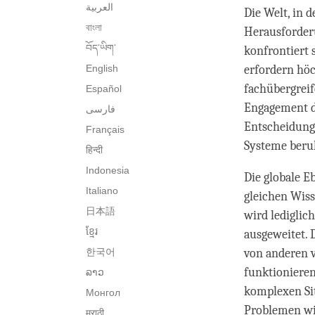
العربية
Die Welt, in 
বাংলা
Herausforderu
བོད་ཡིག་
konfrontiert 
English
erfordern hö
fachübergreif
Español
Engagement d
فارسی
Entscheidungs
Français
Systeme beruh
हिन्दी
Indonesia
Die globale E
Italiano
gleichen Wiss
日本語
wird lediglic
ខ្មែរ
ausgeweitet. 
한국어
von anderen v
funktionieren
ລາວ
komplexen Si
Монгол
Problemen wi
मराठी