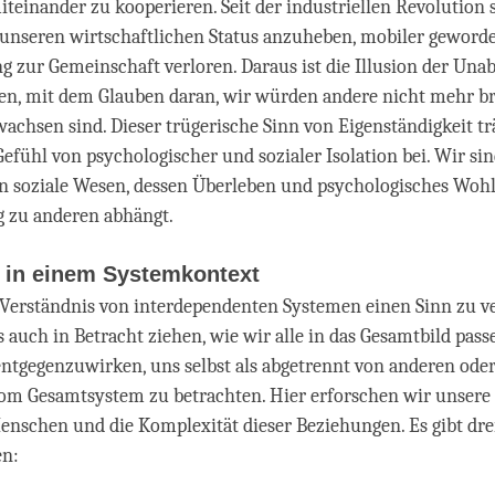
iteinander zu kooperieren. Seit der industriellen Revolution s
nseren wirtschaftlichen Status anzuheben, mobiler geword
g zur Gemeinschaft verloren. Daraus ist die Illusion der Una
en, mit dem Glauben daran, wir würden andere nicht mehr b
wachsen sind. Dieser trügerische Sinn von Eigenständigkeit t
fühl von psychologischer und sozialer Isolation bei. Wir si
n soziale Wesen, dessen Überleben und psychologisches Woh
g zu anderen abhängt.
n in einem Systemkontext
erständnis von interdependenten Systemen einen Sinn zu ve
 auch in Betracht ziehen, wie wir alle in das Gesamtbild passe
ntgegenzuwirken, uns selbst als abgetrennt von anderen ode
om Gesamtsystem zu betrachten. Hier erforschen wir unsere 
nschen und die Komplexität dieser Beziehungen. Es gibt dre
en: