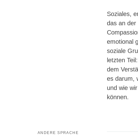
Soziales, 
das an der
Compassion-
emotional 
soziale Gr
letzten Te
dem Verstän
es darum, 
und wie wi
können.
ANDERE SPRACHE