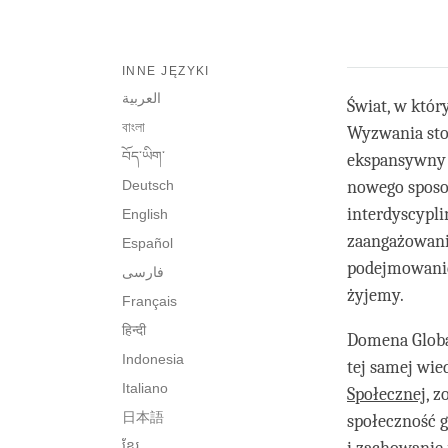
INNE JĘZYKI
العربية
Świat, w któr
বাংলা
Wyzwania sto
བོད་ཡིག་
ekspansywny 
Deutsch
nowego sposo
interdyscypli
English
zaangażowani
Español
podejmowanie
فارسی
żyjemy.
Français
हिन्दी
Domena Globa
Indonesia
tej samej wie
Italiano
Społecznej
, 
日本語
społeczność g
ខ្មែរ