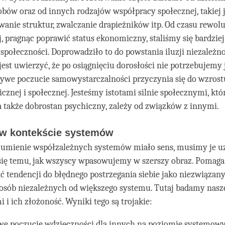
ów oraz od innych rodzajów współpracy społecznej, takiej j
anie struktur, zwalczanie drapieżników itp. Od czasu rewolu
 pragnąc poprawić status ekonomiczny, staliśmy się bardziej
 społeczności. Doprowadziło to do powstania iluzji niezależnoś
est uwierzyć, że po osiągnięciu dorosłości nie potrzebujemy
szywe poczucie samowystarczalności przyczynia się do wzrost
hicznej i społecznej. Jesteśmy istotami silnie społecznymi, kt
a także dobrostan psychiczny, zależy od związków z innymi.
 w kontekście systemów
zumienie współzależnych systemów miało sens, musimy je uz
się temu, jak wszyscy wpasowujemy w szerszy obraz. Pomaga
ć tendencji do błędnego postrzegania siebie jako niezwiązan
posób niezależnych od większego systemu. Tutaj badamy nasze
 i ich złożoność. Wyniki tego są trojakie:
we poczucie wdzięczności dla innych na poziomie systemo