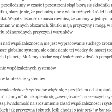
i prześledzimy w czasie i przestrzeni skąd biorą się składniki
łku, okazuje się, że pochodzą one z wielu różnych źródeł i o
udzi. Współzależność oznacza również, że zmiany w jednym 
mian w innych obszarach. Skutki mają przyczyny i mogą, w 
elu różnorodnych przyczyn i warunków.
ji nad współzależnością nie jest wypracowanie suchego zrozu
asze globalne systemy, ale odniesienie tej wiedzy do naszej tr
ch i planetę. Możemy zbadać współzależność z dwóch perspe
nie współzależnych systemów
i w kontekście systemów
współzależnych systemów
wiąże się z przejściem od skupiani
” i „innym” do skupienia się „zewnętrznie” na szerszych sy
szą świadomość na zrozumienie zasad współzależności i sy
kich jak przyczyna i skutek. Jeśli chodzi o
jednostki w kontek