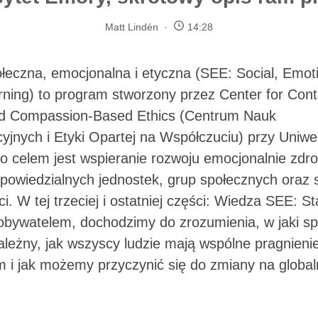
Matt Lindén
14:28
łeczna, emocjonalna i etyczna (SEE: Social, Emot
rning) to program stworzony przez Center for Con
d Compassion-Based Ethics (Centrum Nauk
yjnych i Etyki Opartej na Współczuciu) przy Uniwe
o celem jest wspieranie rozwoju emocjonalnie zdro
dpowiedzialnych jednostek, grup społecznych oraz 
i. W tej trzeciej i ostatniej części: Wiedza SEE: S
obywatelem, dochodzimy do zrozumienia, w jaki sp
ależny, jak wszyscy ludzie mają wspólne pragnieni
m i jak możemy przyczynić się do zmiany na globa