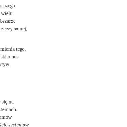
 naszego
d wielu
obszarze
rzeczy samej,
mienia tego,
oski o nas
ktyw:
e się na
stemach.
stemów
ście systemów