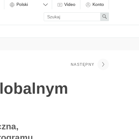
Video
Konto
Enter
Search
search
term
NASTĘPNY
globalnym
czna,
programu