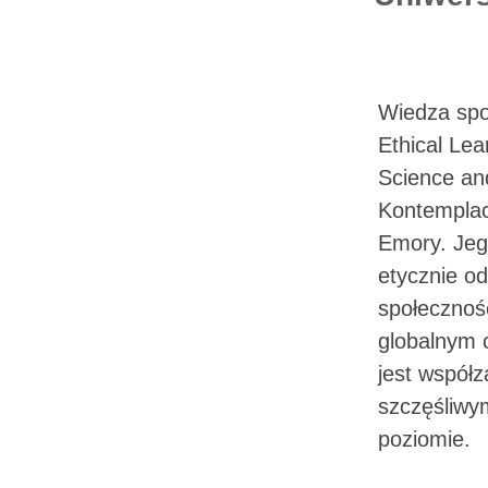
Wiedza spo
Ethical Lea
Science an
Kontemplac
Emory. Jeg
etycznie o
społecznośc
globalnym 
jest współz
szczęśliwy
poziomie.