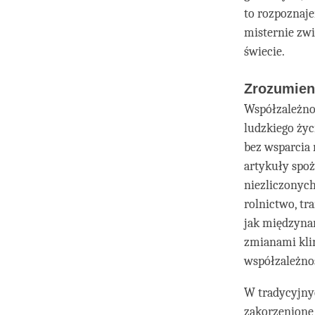
to rozpoznaje
misternie zw
świecie.
Zrozumien
Współzależno
ludzkiego życi
bez wsparcia
artykuły spoż
niezliczonych
rolnictwo, tr
jak międzyna
zmianami kli
współzależnoś
W tradycyjnyc
zakorzenione 