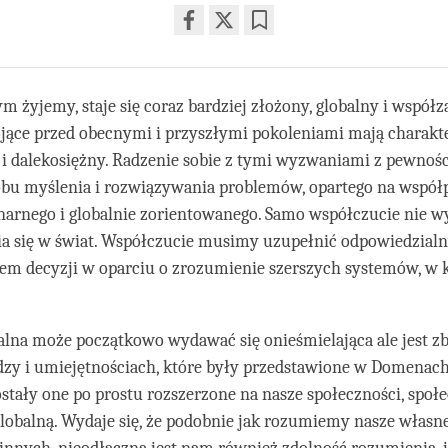
Share
Bookmark
on
facebook
ym żyjemy, staje się coraz bardziej złożony, globalny i współz
jące przed obecnymi i przyszłymi pokoleniami mają charakt
i dalekosiężny. Radzenie sobie z tymi wyzwaniami z pewno
bu myślenia i rozwiązywania problemów, opartego na współp
narnego i globalnie zorientowanego. Samo współczucie nie w
a się w świat. Współczucie musimy uzupełnić odpowiedzial
m decyzji w oparciu o zrozumienie szerszych systemów, w 
lna może początkowo wydawać się onieśmielająca ale jest 
dzy i umiejętnościach, które były przedstawione w Domenac
zostały one po prostu rozszerzone na nasze społeczności, społ
lobalną. Wydaje się, że podobnie jak rozumiemy nasze włas