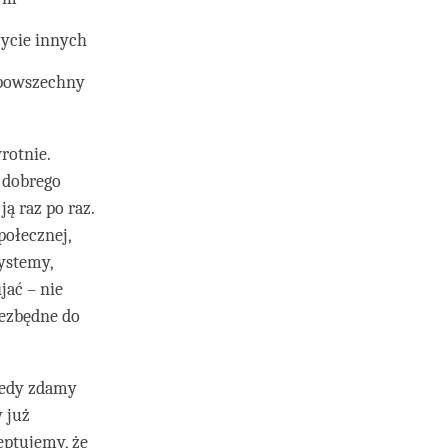
życie innych
 powszechny
rotnie.
o dobrego
ą raz po raz.
połecznej,
systemy,
jać – nie
iezbędne do
Kiedy zdamy
 już
eptujemy, że