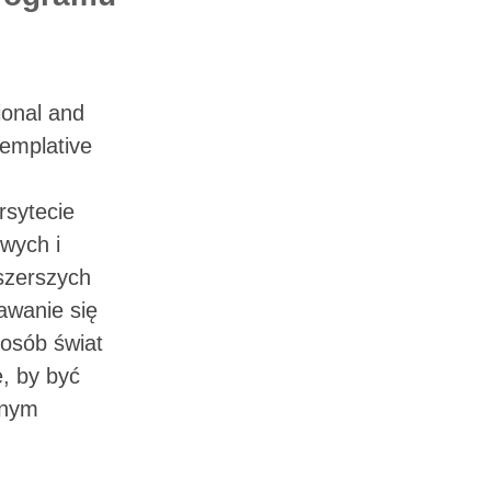
ional and
templative
rsytecie
wych i
szerszych
tawanie się
osób świat
e, by być
lnym