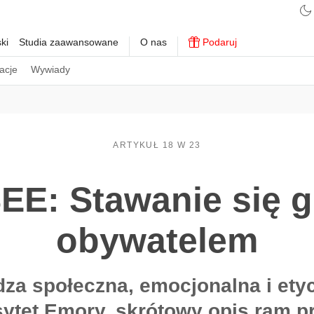
ki
Studia zaawansowane
O nas
Podaruj
acje
Wywiady
ARTYKUŁ 18 W 23
EE: Stawanie się 
obywatelem
za społeczna, emocjonalna i ety
ytet Emory, skrótowy opis ram 