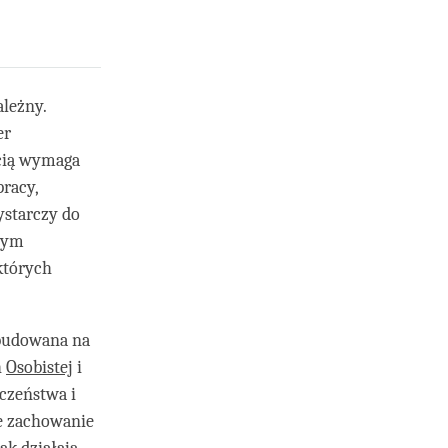
ależny.
er
ścią wymaga
racy,
ystarczy do
nym
których
zbudowana na
h
Osobistej
i
eczeństwa i
ne zachowanie