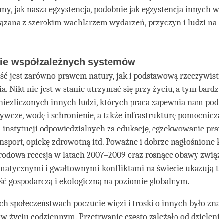
my, jak nasza egzystencja, podobnie jak egzystencja innych wo
iązana z szerokim wachlarzem wydarzeń, przyczyn i ludzi na
ie współzależnych systemów
ść jest zarówno prawem natury, jak i podstawową rzeczywist
a. Nikt nie jest w stanie utrzymać się przy życiu, a tym bardz
 niezliczonych innych ludzi, których praca zapewnia nam p
ywcze, wodę i schronienie, a także infrastrukturę pomocnicz
 instytucji odpowiedzialnych za edukację, egzekwowanie praw
ansport, opiekę zdrowotną itd. Poważne i dobrze nagłośnione k
rodowa recesja w latach 2007–2009 oraz rosnące obawy zwią
matycznymi i gwałtownymi konfliktami na świecie ukazują t
ć gospodarczą i ekologiczną na poziomie globalnym.
h społeczeństwach poczucie więzi i troski o innych było zna
w życiu codziennym. Przetrwanie często zależało od dzielenia