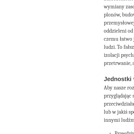
wymiany zasob
plonów, budow
przemysłowej,
oddzieleni od
czemu łatwo j
ludzi. To fał
izolacji psyc
przetrwanie, 
Jednostki
Aby nasze ro
przyglądając 
przeciwdziała
lub w jakiś s
innymi ludźmi
Prawdzi