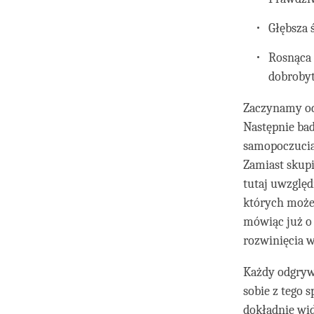
Głębsza 
Rosnąca 
dobroby
Zaczynamy od
Następnie bad
samopoczucia 
Zamiast skupi
tutaj uwzględ
których możem
mówiąc już o 
rozwinięcia w
Każdy odgrywa
sobie z tego 
dokładnie wi