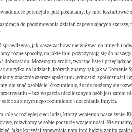
świadomość potencjału, jaki posiadamy, by móc kształtować 
aspiracja do podejmowania działań zapewniających szerszy,
t
 sprawdzenia, jak nasze zachowanie wpływa na innych i odw
amy różne sposoby, na jakie inni przyczyniają się do naszeg
i dobrostanu. Możemy to zrobić, tworząc listę i przeglądając j
ać się tylko na ludziach, których znamy, tak jak w Domenie S
niamy znacznie szersze spektrum: jednostki, społeczności i 
y nie znać osobiście. Zrozumienie, że nie możemy się rozwi
przetrwaniu – bez wsparcia niezliczonych osób jest zatem n
 sobie autentycznego rozumienie i doceniania innych.
 rolę w rozległej sieci ludzi, którzy wspierają nasze życie. 
sprawę, rozwijamy w sobie poczucie wzajemności. Nie musimy
dzieć,
jakie
korzyści zapewniają nam inni ludzie, zanim zaakc