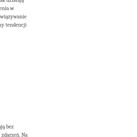
ak działają
enia w
ozwiązywanie
my tendencji
ają bez
i zdarzeń. Na