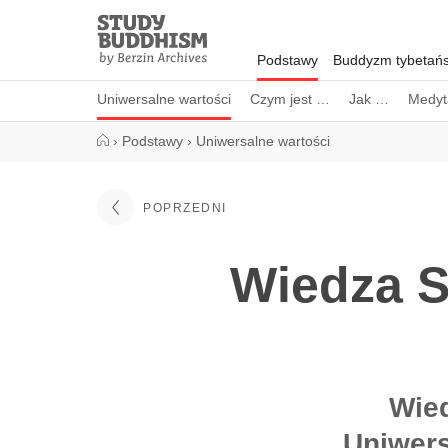
Close
Study
Buddhism
Podstawy
Buddyzm tybetańs
Home
Uniwersalne wartości
Czym jest …
Jak …
Medyt
›
Podstawy
›
Uniwersalne wartości
POPRZEDNI
Wiedza S
Wied
Uniwers