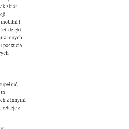
ak zbiór
cji
 mobilni i
ci, dzięki
 już innych
u poczucia
órych
upełnić,
 to
ych z innymi
 relacje z
wym