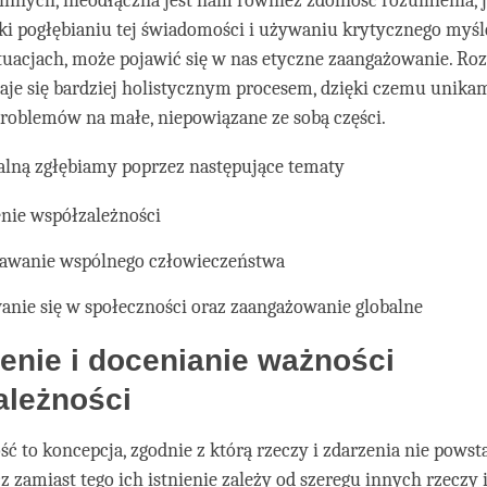
innych, nieodłączna jest nam również zdolność rozumienia, j
ki pogłębianiu tej świadomości i używaniu krytycznego myśl
tuacjach, może pojawić się w nas etyczne zaangażowanie. R
je się bardziej holistycznym procesem, dzięki czemu unika
problemów na małe, niepowiązane ze sobą części.
lną zgłębiamy poprzez następujące tematy
nie współzależności
awanie wspólnego człowieczeństwa
nie się w społeczności oraz zaangażowanie globalne
enie i docenianie ważności
ależności
ć to koncepcja, zgodnie z którą rzeczy i zdarzenia nie powst
cz zamiast tego ich istnienie zależy od szeregu innych rzeczy 