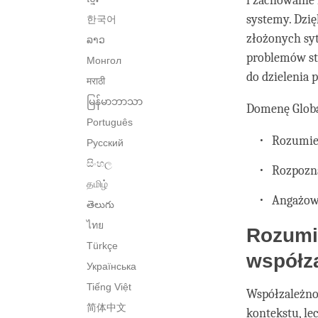
i zachowanie 
systemy. Dzię
한국어
złożonych sy
ລາວ
problemów sta
Монгол
do dzielenia 
मराठी
မြန်မာဘာသာ
Domenę Globa
Português
Rozumie
Русский
සිංහල
Rozpozn
தமிழ்
Angażowa
తెలుగు
ไทย
Rozumi
Türkçe
współz
Українська
Tiếng Việt
Współzależnoś
简体中文
kontekstu, le