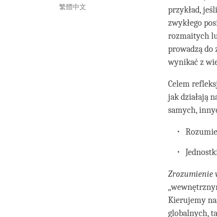
繁體中文
przykład, jeśl
zwykłego posi
rozmaitych l
prowadzą do z
wynikać z wi
Celem refleks
jak działają n
samych, inny
Rozumie
Jednostk
Zrozumienie 
„wewnętrznym
Kierujemy na
globalnych, ta