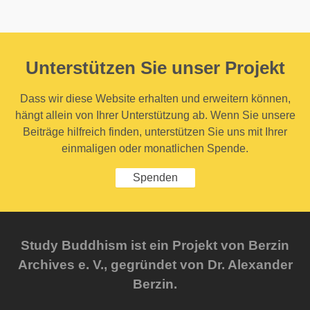
Unterstützen Sie unser Projekt
Dass wir diese Website erhalten und erweitern können,
hängt allein von Ihrer Unterstützung ab. Wenn Sie unsere
Beiträge hilfreich finden, unterstützen Sie uns mit Ihrer
einmaligen oder monatlichen Spende.
Spenden
Study Buddhism ist ein Projekt von Berzin
Archives e. V., gegründet von Dr. Alexander
Berzin.