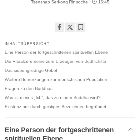
Tsenshap Serkong Rinpoche
16:45
Share
Bookmark
on
INHALTSÜBERSICHT
facebook
Eine Person der fortgeschrittenen spirituellen Ebene
Die Ritualzeremonie zum Erzeugen von Bodhichitta
Das siebengliedrige Gebet
Weitere Bemerkungen zur menschlichen Population
Fragen zu den Buddhas
Was ist dieses „Ich“, das zu einem Buddha wird?
Existenz nur durch geistiges Bezeichnen begründet
Eine Person der fortgeschrittenen
spirituellen Ebene