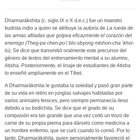
Share
on
facebook
Dharmarákshita (c. siglo IX o X d.e.c.) fue un maestro
budista indio a quien se atribuye la autoría de
La rueda de
las armas afiladas
que golpea eficazmente el corazón del
enemigo (Theg-pa chen-po’i blo-sbyong mtshon-cha ’khor-
lo)
. Se dice que transmitió oralmente este precursor del
género de textos del entrenamiento mental a su alumno,
Atisha. Posteriormente, el linaje de estudiantes de Atisha
lo enseñó ampliamente en el Tíbet.
A Dharmarákshita le gustaba la soledad y pasó gran parte
de su vida en retiro en junglas salvajes habitadas por
varios animales feroces, pero siempre permanecía ileso
debido a su bodichita. Se dice que el grado de su
compasión era tan grande que una vez cortó un trozo de
carne de su propia pierna para dárselo como medicina a
un hombre enfermo, que se curó cuando lo comió. Por lo
tanto, Dharmarákshita, quien personalmente favoreció el