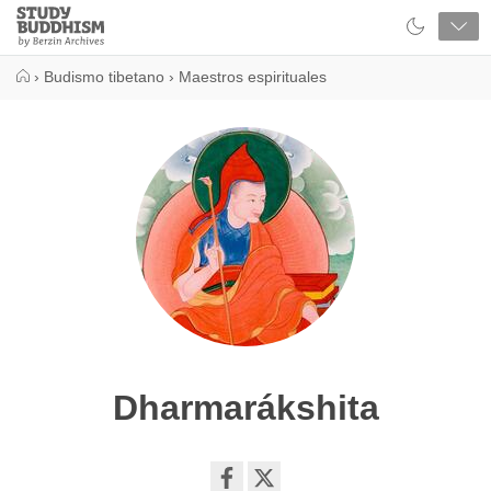
Close
Study
Buddhism
Home
›
Budismo tibetano
›
Maestros espirituales
Dharmarákshita