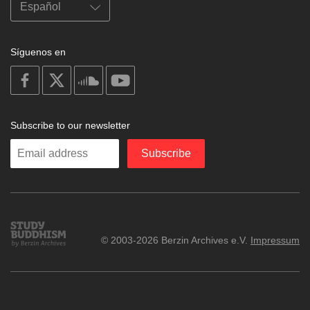
Síguenos en
on
on
on
on
facebook
X
soundcloud
youtube
Subscribe to our newsletter
Enter
Subscribe
your
email
Study
© 2003-2026 Berzin Archives e.V.
Impressum
Buddhism
Home