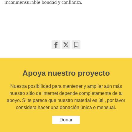
inconmensurable bondad y confianza.
Share
Bookmark
on
facebook
Apoya nuestro proyecto
Nuestra posibilidad para mantener y ampliar aún más
nuestro sitio de internet depende completamente de tu
apoyo. Si te parece que nuestro material es útil, por favor
considera hacer una donación única o mensual.
Donar