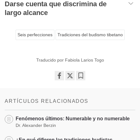
Darse cuenta que discrimina de
largo alcance
Seis perfecciones
Tradiciones del budismo tibetano
Traducido por Fabiola Larios Togo
Share
Bookmark
on
facebook
ARTÍCULOS RELACIONADOS
Fenómenos últimos: Numerable y no numerable
Dr. Alexander Berzin
¿En qué difieren las tradiciones budistas