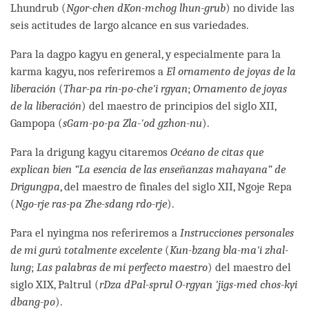
Lhundrub (
Ngor-chen dKon-mchog lhun-grub
) no divide las
seis actitudes de largo alcance en sus variedades.
Para la dagpo kagyu en general, y especialmente para la
karma kagyu, nos referiremos a
El ornamento de joyas de la
liberación
(
Thar-pa rin-po-che'i rgyan
;
Ornamento de joyas
de la liberación
) del maestro de principios del siglo XII,
Gampopa (
sGam-po-pa Zla-'od gzhon-nu
).
Para la drigung kagyu citaremos
Océano de citas que
explican bien “La esencia de las enseñanzas mahayana” de
Drigungpa
, del maestro de finales del siglo XII, Ngoje Repa
(
Ngo-rje ras-pa Zhe-sdang rdo-rje
).
Para el nyingma nos referiremos a
Instrucciones personales
de mi gurú totalmente excelente
(
Kun-bzang bla-ma'i zhal-
lung
;
Las palabras de mi perfecto maestro
) del maestro del
siglo XIX, Paltrul (
rDza dPal-sprul O-rgyan 'jigs-med chos-kyi
dbang-po
).