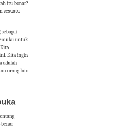
ah itu benar?
n sesuatu
 sebagai
memulai untuk
 Kita
i. Kita ingin
a adalah
an orang lain
buka
tentang
r-benar