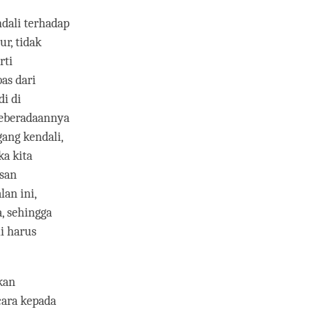
dali terhadap
ur, tidak
rti
as dari
di di
keberadaannya
ang kendali,
ka kita
asan
lan ini,
, sehingga
i harus
akan
cara kepada