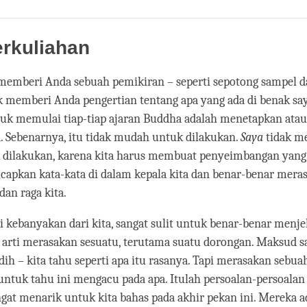
Share
Bookmark
on
facebook
erkuliahan
memberi Anda sebuah pemikiran – seperti sepotong sampel d
k memberi Anda pengertian tentang apa yang ada di benak say
tuk memulai tiap-tiap ajaran Buddha adalah menetapkan at
. Sebenarnya, itu tidak mudah untuk dilakukan.
Saya
tidak me
dilakukan, karena kita harus membuat penyeimbangan yang
capkan kata-kata di dalam kepala kita dan benar-benar mera
dan raga kita.
gi kebanyakan dari kita, sangat sulit untuk benar-benar menje
arti merasakan sesuatu, terutama suatu dorongan. Maksud say
ih – kita tahu seperti apa itu rasanya. Tapi merasakan sebu
ntuk tahu ini mengacu pada apa. Itulah persoalan-persoalan
ngat menarik untuk kita bahas pada akhir pekan ini. Mereka a