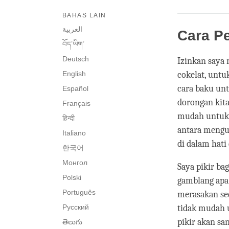
BAHAS LAIN
العربية
Cara P
བོད་ཡིག་
Deutsch
Izinkan saya 
English
cokelat, untu
cara baku un
Español
dorongan kita
Français
mudah untuk 
हिन्दी
antara mengu
Italiano
di dalam hati 
한국어
Монгол
Saya pikir ba
Polski
gamblang apa 
Português
merasakan sed
Русский
tidak mudah u
pikir akan sa
తెలుగు