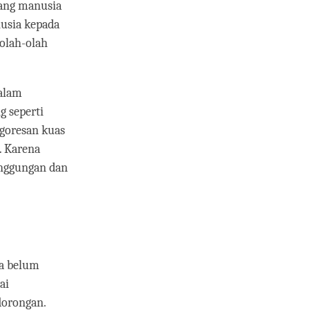
rang manusia
nusia kepada
eolah-olah
dalam
g seperti
 goresan kuas
. Karena
singgungan dan
ya belum
ai
dorongan.