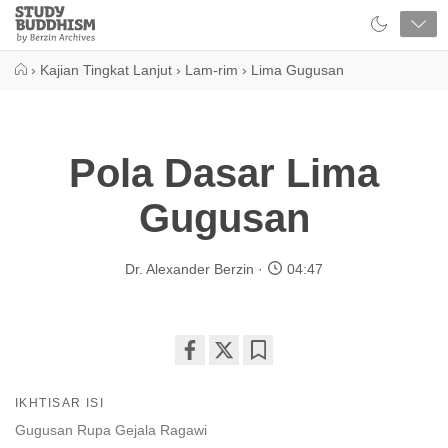
Close
Study
Buddhism
Home
›
Kajian Tingkat Lanjut
›
Lam-rim
›
Lima Gugusan
Pola Dasar Lima
Gugusan
Dr. Alexander Berzin
04:47
Share
Bookmark
on
IKHTISAR ISI
facebook
Gugusan Rupa Gejala Ragawi