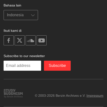
Bahasa lain
Ikuti kami di
on
on
on
on
facebook
X
soundcloud
youtube
Subscribe to our newsletter
Enter
Subscribe
your
email
Study
© 2003-2026 Berzin Archives e.V.
Impressum
Buddhism
Home