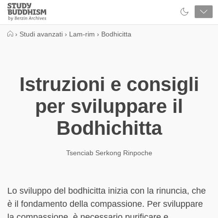
Close
Study
Buddhism
Home
›
Studi avanzati
›
Lam-rim
›
Bodhicitta
Istruzioni e consigli
per sviluppare il
Bodhichitta
Tsenciab Serkong Rinpoche
Lo sviluppo del bodhicitta inizia con la rinuncia, che
è il fondamento della compassione. Per sviluppare
la compassione, è necessario purificare e