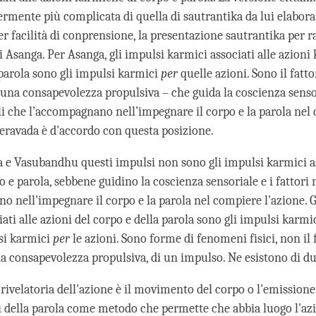
ermente più complicata di quella di sautrantika da lui elabora
er facilità di conprensione, la presentazione sautrantika per 
i Asanga. Per Asanga, gli impulsi karmici associati alle azioni
 parola sono gli impulsi karmici
per
quelle azioni. Sono il fatt
una consapevolezza propulsiva – che guida la coscienza sensor
li che l’accompagnano nell’impegnare il corpo e la parola nel
heravada è d'accordo con questa posizione.
 e Vasubandhu questi impulsi non sono gli impulsi karmici as
o e parola, sebbene guidino la coscienza sensoriale e i fattori
o nell'impegnare il corpo e la parola nel compiere l'azione. G
ati alle azioni del corpo e della parola sono gli impulsi karmi
si karmici
per
le azioni. Sono forme di fenomeni fisici, non il 
a consapevolezza propulsiva, di un impulso. Ne esistono di due
 rivelatoria dell'azione è il movimento del corpo o l'emissione
i della parola come metodo che permette che abbia luogo l'az