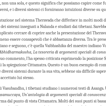
 non una sola, e questo significa che possiamo capire come f
ersi, e i diversi sistemi ci forniranno intuizioni diverse su q
ntazione nel sistema Theravada che differisce in molti modi d
dei sistemi insegnati a Nalanda e studiati dai tibetani. Sarebb
plicato cercare di coprire anche la presentazione del Therav
no essere consapevoli che è abbastanza diversa. Tra le pres
udiano e seguono, c'è quella Vaibhashika del maestro indiano
Abhidharmakosha
,
La tesoreria di argomenti speciali di con
 suo commento, l’ha spesso criticata esprimendo la posizione S
ornì la spiegazione Cittamatra. Questo è un buon esempio di c
 diversi sistemi durante la sua vita, sebbene sia difficile sape
 accettato lui stesso.
 di Vasubandhu, i tibetani studiano i numerosi testi di Asanga.
asamuccaya
,
Un’antologia di argomenti speciali di conoscen
rma dal punto di vista Cittamatra. Molti dei suoi punti si basa