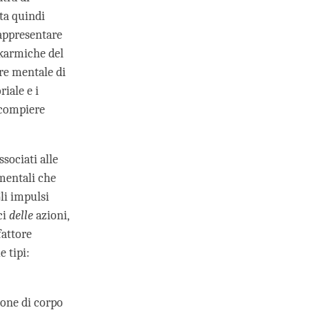
ta quindi
rappresentare
 karmiche del
ore mentale di
iale e i
 compiere
sociati alle
 mentali che
li impulsi
ci
delle
azioni,
fattore
 tipi:
ione di corpo