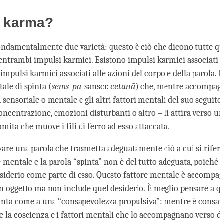
l karma?
ondamentalmente due varietà: questo è ciò che dicono tutte q
ntrambi impulsi karmici. Esistono impulsi karmici associati 
impulsi karmici associati alle azioni del corpo e della parola.
tale di spinta (
sems-pa
, sanscr.
cetanā
) che, mentre accompa
sensoriale o mentale e gli altri fattori mentali del suo seguit
oncentrazione, emozioni disturbanti o altro – li attira verso u
mita che muove i fili di ferro ad esso attaccata.
ovare una parola che trasmetta adeguatamente ciò a cui si rifer
 mentale e la parola “spinta” non è del tutto adeguata, poiché
esiderio come parte di esso. Questo fattore mentale è accompa
un oggetto ma non include quel desiderio. È meglio pensare a q
inta come a una “consapevolezza propulsiva”: mentre è consa
e la coscienza e i fattori mentali che lo accompagnano verso d