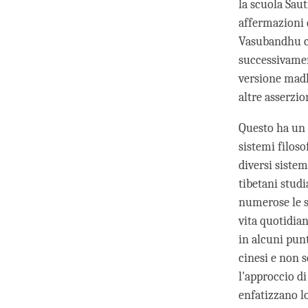
la scuola Saut
affermazioni 
Vasubandhu ch
successivamen
versione madh
altre asserzio
Questo ha un p
sistemi filos
diversi sistem
tibetani stud
numerose le s
vita quotidia
in alcuni punt
cinesi e non 
l'approccio d
enfatizzano l