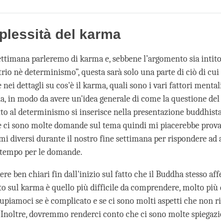
Share
Bookmark
on
facebook
lessità del karma
ettimana parleremo di karma e, sebbene l’argomento sia intit
trio nè determinismo”, questa sarà solo una parte di ciò di cu
 nei dettagli su cos'è il karma, quali sono i vari fattori mental
, in modo da avere un'idea generale di come la questione del 
etto al determinismo si inserisce nella presentazione buddhist
he ci sono molte domande sul tema quindi mi piacerebbe prova
mi diversi durante il nostro fine settimana per rispondere ad 
o tempo per le domande.
re ben chiari fin dall'inizio sul fatto che il Buddha stesso af
o sul karma è quello più difficile da comprendere, molto più d
upiamoci se è complicato e se ci sono molti aspetti che non r
ì. Inoltre, dovremmo renderci conto che ci sono molte spiegaz