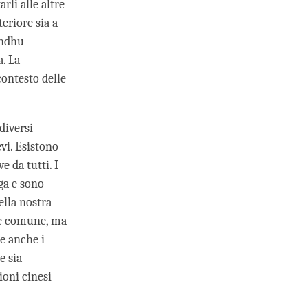
rli alle altre
eriore sia a
andhu
. La
ontesto delle
diversi
vi. Esistono
e da tutti. I
ga e sono
ella nostra
ale comune, ma
he anche i
e sia
ioni cinesi