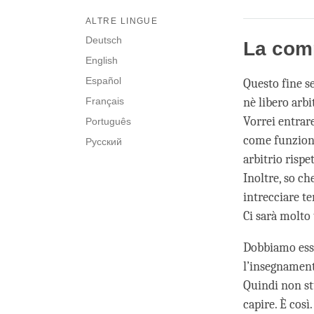
ALTRE LINGUE
Deutsch
La comp
English
Español
Questo fine s
Français
nè libero arbi
Vorrei entrare
Português
come funziona
Русский
arbitrio risp
Inoltre, so c
intrecciare te
Ci sarà molt
Dobbiamo esse
l’insegnament
Quindi non st
capire. È cos