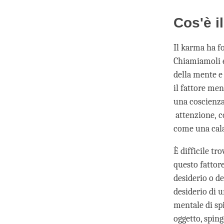
Cos'è i
Il karma ha f
Chiamiamoli e
della mente e 
il fattore men
una coscienza 
attenzione, c
come una cala
È difficile tr
questo fattore
desiderio o d
desiderio di 
mentale di sp
oggetto, sping