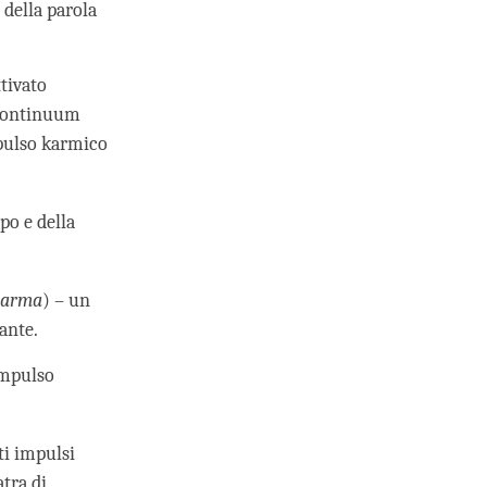
 della parola
tivato
 continuum
mpulso karmico
po e della
karma
) – un
ante.
impulso
ti impulsi
atra di