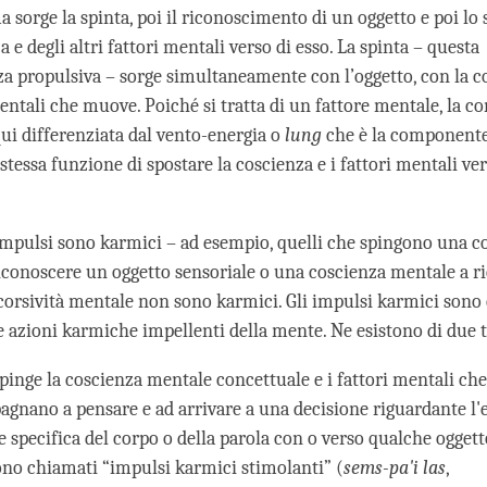
a sorge la spinta, poi il riconoscimento di un oggetto e poi l
a e degli altri fattori mentali verso di esso. La spinta – questa
a propulsiva – sorge simultaneamente con l’oggetto, con la co
mentali che muove. Poiché si tratta di un fattore mentale, la 
qui differenziata dal vento-energia o
lung
che è la componente 
stessa funzione di spostare la coscienza e i fattori mentali ve
 impulsi sono karmici – ad esempio, quelli che spingono una c
riconoscere un oggetto sensoriale o una coscienza mentale a 
scorsività mentale non sono karmici. Gli impulsi karmici sono 
e azioni karmiche impellenti della mente. Ne esistono di due t
spinge la coscienza mentale concettuale e i fattori mentali ch
agnano a pensare e ad arrivare a una decisione riguardante l'
 specifica del corpo o della parola con o verso qualche oggett
ono chiamati “impulsi karmici stimolanti” (
sems-pa'i las
,