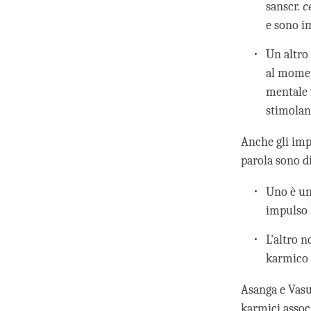
sanscr.
c
e sono i
Un altro
al momen
mentale 
stimolan
Anche gli imp
parola sono di
Uno è un
impulso 
L'altro 
karmico 
Asanga e Vasu
karmici associ