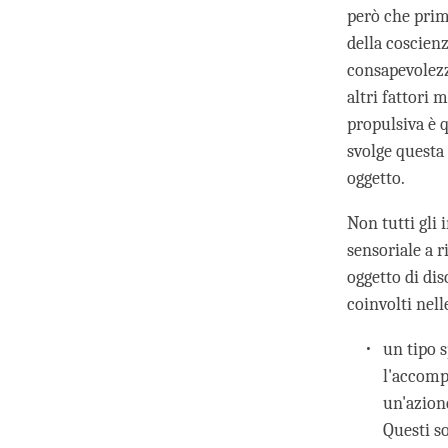
però che prim
della coscienz
consapevolezz
altri fattori 
propulsiva è 
svolge questa 
oggetto.
Non tutti gli
sensoriale a 
oggetto di di
coinvolti nell
un tipo 
l'accomp
un'azione
Questi s