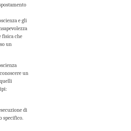
o spostamento
scienza e gli
consapevolezza
fisica che
rso un
oscienza
riconoscere un
quelli
ipi:
e
esecuzione di
o specifico.