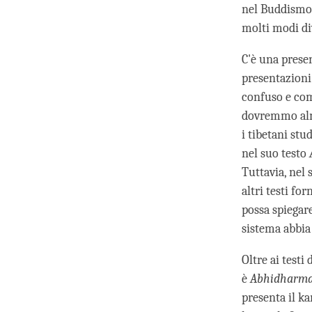
nel Buddismo,
molti modi div
C'è una prese
presentazioni 
confuso e com
dovremmo alme
i tibetani st
nel suo testo
Tuttavia, nel
altri testi f
possa spiegare
sistema abbia
Oltre ai testi
è
Abhidharm
presenta il ka