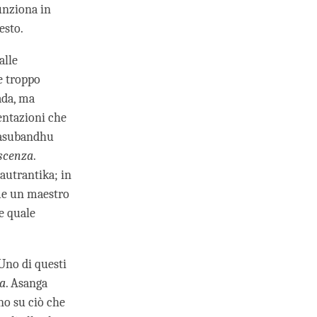
unziona in
uesto.
alle
e troppo
ada, ma
entazioni che
 Vasubandhu
oscenza
.
autrantika; in
ome un maestro
re quale
 Uno di questi
za
. Asanga
no su ciò che