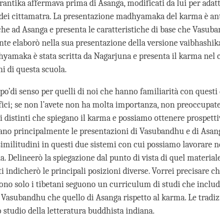
rantika affermava prima di Asanga, modificati da lui per adatta
dei cittamatra. La presentazione madhyamaka del karma è ant
e ad Asanga e presenta le caratteristiche di base che Vasub
te elaborò nella sua presentazione della versione vaibhashika
yamaka è stata scritta da Nagarjuna e presenta il karma nel c
ni di questa scuola.
o’di senso per quelli di noi che hanno familiarità con questi 
ofici; se non l’avete non ha molta importanza, non preoccupate
i distinti che spiegano il karma e possiamo ottenere prospettiv
iano principalmente le presentazioni di Vasubandhu e di Asan
imilitudini in questi due sistemi con cui possiamo lavorare n
na. Delineerò la spiegazione dal punto di vista di quel materi
i indicherò le principali posizioni diverse. Vorrei precisare c
sono solo i tibetani seguono un curriculum di studi che includ
i Vasubandhu che quello di Asanga rispetto al karma. Le tradiz
o studio della letteratura buddhista indiana.