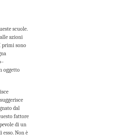
ueste scuole.
alle azioni
 I primi sono
gna
o–
n oggetto
isce
 suggerisce
gnato dal
uesto fattore
pevole di un
i esso. Non è