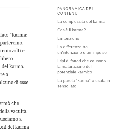
PANORAMICA DEI
CONTENUTI
La complessità del karma
Cos'è il karma?
olato “Karma:
L’intenzione
i parleremo.
La differenza tra
i coinvolti e
un'intenzione e un impulso
libero
I tipi di fattori che causano
a del karma.
la maturazione del
potenziale karmico
re a
La parola “karma” è usata in
alcune di esse.
senso lato
fermò che
ella vacuità.
iusciamo a
ioni del karma