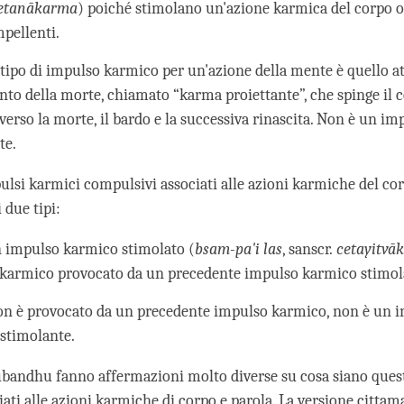
etanākarma
) poiché stimolano un'azione karmica del corpo o
mpellenti.
 tipo di impulso karmico per un'azione della mente è quello at
to della morte, chiamato “karma proiettante”, che spinge il
verso la morte, il bardo e la successiva rinascita. Non è un i
te.
ulsi karmici compulsivi associati alle azioni karmiche del cor
 due tipi:
 impulso karmico stimolato (
bsam-pa'i las
, sanscr.
cetayitvā
karmico provocato da un precedente impulso karmico stimol
non è provocato da un precedente impulso karmico, non è un 
stimolante.
bandhu fanno affermazioni molto diverse su cosa siano ques
ati alle azioni karmiche di corpo e parola. La versione cittam