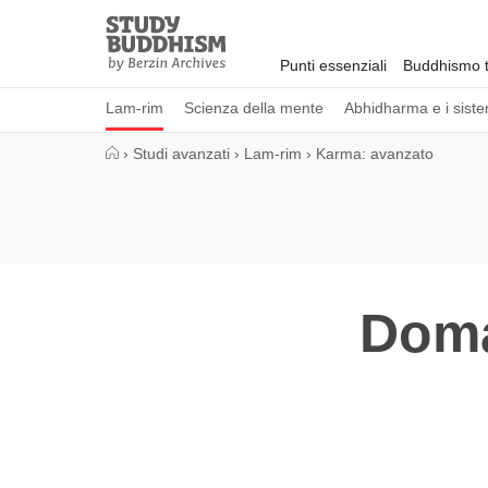
Close
Study
Buddhism
Punti essenziali
Buddhismo t
Home
Lam-rim
Scienza della mente
Abhidharma e i sistem
›
Studi avanzati
›
Lam-rim
›
Karma: avanzato
Doma