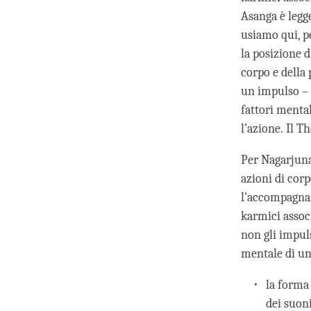
Asanga è legg
usiamo qui, p
la posizione d
corpo e della
un impulso – 
fattori menta
l’azione. Il T
Per Nagarjuna
azioni di corp
l'accompagnan
karmici associ
non gli impul
mentale di un
la forma
dei suon