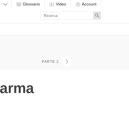
Glossario
Video
Account
Enter
Search
search
term
PARTE 2
karma