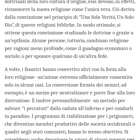
dottrinali della loro cultura d’origine, essi devono, in effetti,
riconoscere la nuova religione come l’unica vera. Ciò deriva
dalla convinzione nel principio di “Una Sola Verità, Un Solo
Dio”, di queste religioni bibliche. In modo ottimale, si
ottiene questa convinzione studiando le dottrine o grazie a
un’epifania. Alcune persone, tuttavia, cambiano religione
per ragioni meno profonde, come il guadagno economico o
sociale, o per sposare qualcuno di un’altra fede.
A volte, i fanatici hanno convertito altri con la forza alla
loro religione- un’azione estrema ufficialmente consentita
solo in alcuni casi. La conversione forzata dei nemici, ad
esempio, è un mezzo per neutralizzare e porre fine alla loro
distruzione. È inoltre presumibilmente un metodo per
salvare “i peccatori” dalla caduta all’inferno e per condurli
in paradiso. I programmi di riabilitazione per i prigionieri,
che diventino membri produttivi delle società occidentali o
quadri negli stati comunisti, hanno lo stesso obiettivo. Si
potrebbero anche descrivere le azioni di alcuni governi per