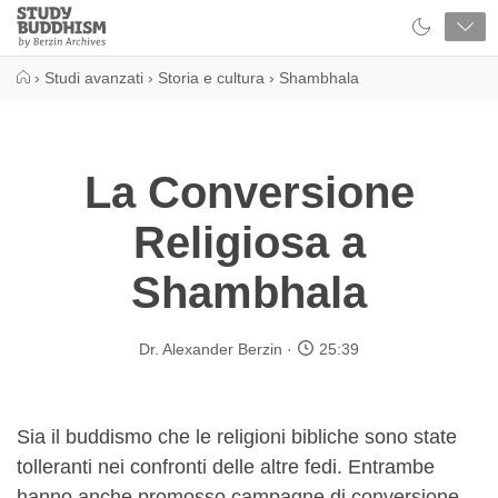
Close
Study
Buddhism
Home
›
Studi avanzati
›
Storia e cultura
›
Shambhala
La Conversione
Religiosa a
Shambhala
Dr. Alexander Berzin
25:39
Sia il buddismo che le religioni bibliche sono state
tolleranti nei confronti delle altre fedi. Entrambe
hanno anche promosso campagne di conversione