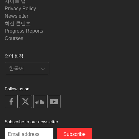
사이트 맵
Privacy Policy
Newsletter
최신 콘텐츠
Progress Reports
Courses
언어 변경
Follow us on
on
on
on
on
facebook
X
soundcloud
youtube
Subscribe to our newsletter
Enter
Subscribe
your