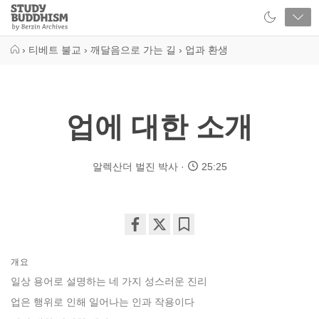
Close
Study
Buddhism
Home
›
티베트 불교
›
깨달음으로 가는 길
›
업과 환생
업에 대한 소개
알렉산더 벌진 박사
25:25
Share
Bookmark
on
개요
facebook
일상 용어로 설명하는 네 가지 성스러운 진리
업은 행위로 인해 일어나는 인과 작용이다