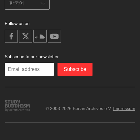
Follow us on
on
on
on
on
facebook
X
soundcloud
youtube
Subscribe to our newsletter
Enter
Subscribe
your
email
Study
© 2003-2026 Berzin Archives e.V.
Impressum
Buddhism
Home