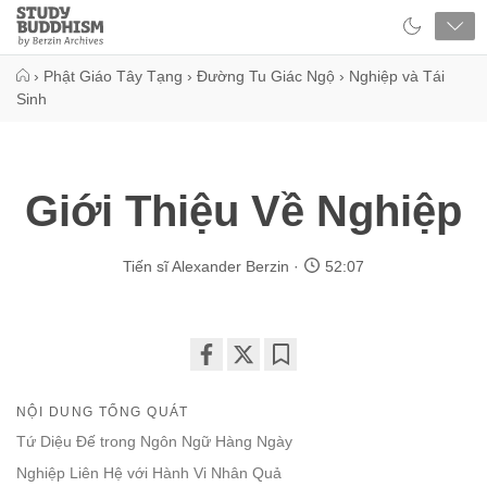
Close
Study
Buddhism
Home
›
Phật Giáo Tây Tạng
›
Đường Tu Giác Ngộ
›
Nghiệp và Tái
Sinh
Giới Thiệu Về Nghiệp
Tiến sĩ Alexander Berzin
52:07
Share
Bookmark
on
NỘI DUNG TỔNG QUÁT
facebook
Tứ Diệu Đế trong Ngôn Ngữ Hàng Ngày
Nghiệp Liên Hệ với Hành Vi Nhân Quả