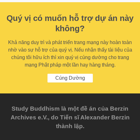
Quý vị có muốn hỗ trợ dự án này
không?
Khả năng duy trì và phát triển trang mạng này hoàn toàn
nhờ vào sự hỗ trợ của quý vị. Nếu nhận thấy tài liệu của
chúng tôi hữu ích thì xin quý vị cúng dường cho trang
mạng Phật pháp một lần hay hàng tháng.
Cúng Dường
Study Buddhism là một đề án của Berzin
Archives e.V., do Tiến sĩ Alexander Berzin
thành lập.