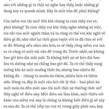
nào với những gì ta thật sự nghe hay thấy, hoặc những gì
đang xảy ra quanh mình. Đây là một vấn đề, phải không?
Còn niềm vui thì sao? Đôi khi chúng ta cảm thấy vui vẻ,
phải không? Ta cảm thấy vui khi thấy, nghe những sự việc,
tin tức của một người thân, và ta cũng có thể vui khi nghĩ về
điều gì đó, như nhớ lại thời gian tuyệt vời ta đã chia sẻ với
ai đó. Nhưng nếu nhìn sâu hơn, ta sẽ thấy rằng niềm vui mà
ta có cũng có một vài vấn đề trong đó. Trước nhất, nó không
bao giờ kéo dài mãi mãi. Ta không biết nó sẽ kéo dài bao
lâu và dường như nó chẳng bao giờ đủ. Ta có thể thấy sung
sướng khi ăn một muỗng thức ăn, nhưng bao nhiêu đó
không đủ – chúng ta muốn ăn thêm, nhiều hơn và thêm
nữa. Đúng ra, đây là một câu hỏi rất lý thú – bạn phải ăn
một món ăn đến mức nào thì mới thật sự thưởng thức nó?
Hãy nghĩ về điều này. Một điều sai lầm khác, một thiếu sót
khác của niềm vui này là chúng ta không biết điều gì sẽ xảy
ra sau đó. Ta có thể tiếp tục vui vẻ trong giây phút sau, hay