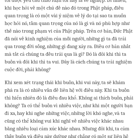
tôi được yêu cầu thảo luận tối nay là về nghiệp. Dĩ nhiên,
khi học hỏi về một chủ đề nào đó trong Phật pháp, điều
quan trọng là có một vài ý niệm về lý do tại sao ta muốn
học hỏi nó, tầm quan trọng của nó là gì và nó phù hợp như
thế nào trong phạm vi của Phật pháp. Trên cơ bản, Đức Phật
đã nói về kinh nghiệm của mỗi người, những gì ta đã trải
qua trong đời sống, những gì đang xảy ra. Điều cơ bản nhất
mà tất cả chúng ta đều trải qua là gì? Đó là đôi khi thì ta
buồn và đôi khi thì ta vui. Đây là cách chúng ta trải nghiệm
cuộc đời, phải không?
Khi xem xét trạng thái khi buồn, khi vui này, ta sẽ khám
phá ra là có nhiều vấn đề liên hệ với điều này. Khi ta buồn
thì hiển nhiên đó là điều đau khổ. Không ai thích buồn, phải
không? Ta có thể buồn vì nhiều việc, như khi một người bạn
đi xa, hay khi nghe những việc, những lời khó nghe, và ta
cũng có thể không vui khi nghĩ về nhiều việc khác nhau
bằng nhiều loại cảm xúc khác nhau. Nhưng đôi khi, ta cảm
thấy buồn và điều này dường như chẳng có một sự liên hệ