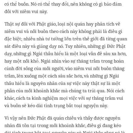
có thể buồn. Nó có thể thay đổi, nên không có gì bảo đảm
đối với niềm vui này.
Thật sự đối với Phật giáo, loại nội quán hay phân tích về
niềm vui và nỗi buồn theo cách này không phải là điều gì
đặc biệt; nhiều nhà tư tưởng lớn trên thế giới đã từng quan
sát điều này và giảng dạy nó. Tuy nhiên, những gì Đức Phật
dạy, những gì Ngài thấu hiểu là một loại vấn đề sâu xa hơn,
hay một nỗi khổ. Ngài nhìn vào sự thăng trầm trong hoàn
cảnh đời sống của mỗi người, vào niềm vui nỗi buồn thăng
trầm, lên xuống một cách sâu sắc hơn, và những gì Ngài
thấu hiểu là nguyên nhân của sự việc này thật sự là một
phần của mỗi khoảnh khắc mà chúng ta trải qua. Nói cách
khác, cách ta kinh nghiệm mọi việc với sự thăng trầm vui
và buồn sẽ kéo dài tình trạng bất toại nguyện này.
Vì vậy nên Đức Phật đã quán chiếu và thấy được nguyên
nhân đã tồn tại trong mỗi khoảnh khắc, điều gì đang kéo
dài tình trạng bất toại nguyện này, và Ngài thấy rằng nó là