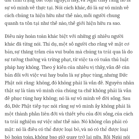
sự vô minh về thực tại. Nói cách khác, đó là sự vô minh về
cách chúng ta hiện hữu như thế nào, mỗi người chung
quanh ta tồn tại như thế nào, thế giới hiện hữu ra sao.
Điều này hoàn toàn khác biệt với những gì nhiều người
khác đã từng nói. Thí dụ, một số người cho rằng về mặt cơ
bản, sự thăng trầm của vui buồn mà chúng ta trải qua là do
sự tưởng thưởng và trừng phạt, từ việc ta có tuân thủ luật
pháp hay không. Theo ý kiến của nhiều vị thầy, vấn đề căn
bản đối với việc vui hay buồn là sự phục tùng, nhưng Đức
Phật nói rằng: không, đó không phải là vấn đề. Nguyên nhân
thật sự là tâm vô minh của chúng ta chứ không phải là vấn
đề phục tùng hay không; nó là sự vô minh về đời sống. Sau
đó, Đức Phật tiếp tục nói rằng sự vô minh ấy không phải là
một thành phần liên đới và thiết yếu của đời sống, của cách
ta trải nghiệm sự việc như thế nào. Nó không cần phải có
mặt: nó là điều có thể được loại bỏ, và nó có thể được loại
bỏ hoàn toàn, không bao giờ quay trở lại nữa. Rồi Ngài nói