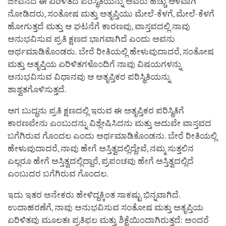
ಜೀವನದ ಈ ಏರಿಳಿತದ ಪರಿಸ್ಥಿತಿಯನ್ನು ಅವರು ಹೆಚ್ಚು ಆಳವಾಗಿ
ನೋಡಿದರು, ಸಂತೋಷ ಮತ್ತು ಅತೃಪ್ತಿಯು ಮೇಲೆ-ಕೆಳಗೆ, ಮೇಲೆ-ಕೆಳಗೆ
ಹೋಗುತ್ತದೆ ಮತ್ತು ಆ ಘಟನೆಗೆ ಕಾರಣವು, ವಾಸ್ತವದಲ್ಲಿ ನಾವು
ಅನುಭವಿಸುವ ಪ್ರತಿ ಕ್ಷಣದ ಭಾಗವಾಗಿದೆ ಎಂದು ಅವನು
ಅರ್ಥಮಾಡಿಕೊಂಡರು. ಬೇರೆ ರೀತಿಯಲ್ಲಿ ಹೇಳುವುದಾದರೆ, ಸಂತೋಷ
ಮತ್ತು ಅತೃಪ್ತಿಯ ಏರಿಳಿತಗಳೊಂದಿಗೆ ನಾವು ವಿಷಯಗಳನ್ನು
ಅನುಭವಿಸುವ ವಿಧಾನವು ಆ ಅತೃಪ್ತಿಕರ ಪರಿಸ್ಥಿತಿಯನ್ನು
ಶಾಶ್ವತಗೊಳಿಸುತ್ತದೆ.
ಆಗ ಬುದ್ಧನು ಪ್ರತಿ ಕ್ಷಣದಲ್ಲಿ ಇರುವ ಈ ಅತೃಪ್ತಿಕರ ಪರಿಸ್ಥಿತಿಗೆ
ಕಾರಣವೇನು ಎಂಬುದನ್ನು ವಿಶ್ಲೇಷಿಸಿದನು ಮತ್ತು ಅದುವೇ ವಾಸ್ತವದ
ಬಗೆಗಿರುವ ಗೊಂದಲ ಎಂದು ಅರ್ಥಮಾಡಿಕೊಂಡನು. ಬೇರೆ ರೀತಿಯಲ್ಲಿ
ಹೇಳುವುದಾದರೆ, ನಾವು ಹೇಗೆ ಅಸ್ತಿತ್ವದಲ್ಲಿದ್ದೇವೆ, ನಮ್ಮ ಸುತ್ತಲಿನ
ಎಲ್ಲರೂ ಹೇಗೆ ಅಸ್ತಿತ್ವದಲ್ಲಿದ್ದಾರೆ, ಪ್ರಪಂಚವು ಹೇಗೆ ಅಸ್ತಿತ್ವದಲ್ಲಿದೆ
ಎಂಬುದರ ಬಗೆಗಿರುವ ಗೊಂದಲ.
ಇದು ಇತರ ಅನೇಕರು ಹೇಳಿದ್ದಕ್ಕಿಂತ ಸಾಕಷ್ಟು ಭಿನ್ನವಾಗಿದೆ.
ಉದಾಹರಣೆಗೆ, ನಾವು ಅನುಭವಿಸುವ ಸಂತೋಷ ಮತ್ತು ಅತೃಪ್ತಿಯ
ಏರಿಳಿತವು ಮೂಲತಃ ಪ್ರತಿಫಲ ಮತ್ತು ಶಿಕ್ಷೆಯಿಂದಾಗಿರುತ್ತದೆ: ಅಂದರೆ