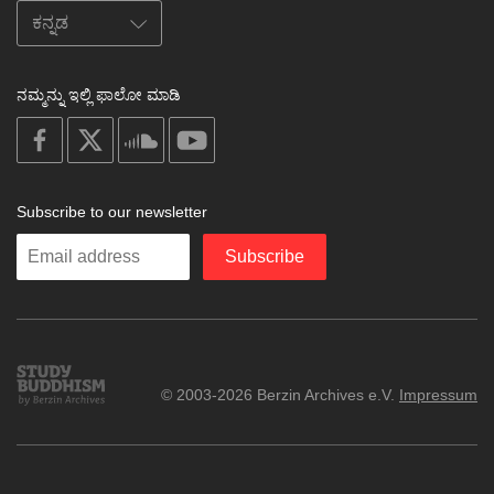
ನಮ್ಮನ್ನು ಇಲ್ಲಿ ಫಾಲೋ ಮಾಡಿ
on
on
on
on
facebook
X
soundcloud
youtube
Subscribe to our newsletter
Enter
Subscribe
your
email
Study
© 2003-2026 Berzin Archives e.V.
Impressum
Buddhism
Home