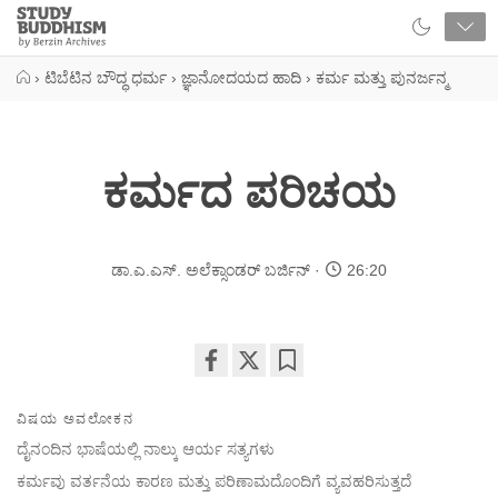
Close
Study
Buddhism
Home
›
ಟಿಬೆಟಿನ ಬೌದ್ಧ ಧರ್ಮ
›
ಜ್ಞಾನೋದಯದ ಹಾದಿ
›
ಕರ್ಮ ಮತ್ತು ಪುನರ್ಜನ್ಮ
ಕರ್ಮದ ಪರಿಚಯ
ಡಾ.ಎ.ಎಸ್. ಅಲೆಕ್ಸಾಂಡರ್ ಬರ್ಜಿನ್
26:20
Share
Bookmark
on
ವಿಷಯ ಅವಲೋಕನ
facebook
ದೈನಂದಿನ ಭಾಷೆಯಲ್ಲಿ ನಾಲ್ಕು ಆರ್ಯ ಸತ್ಯಗಳು
ಕರ್ಮವು ವರ್ತನೆಯ ಕಾರಣ ಮತ್ತು ಪರಿಣಾಮದೊಂದಿಗೆ ವ್ಯವಹರಿಸುತ್ತದೆ