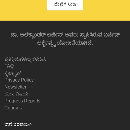
ದೇಣಿಗೆ ನೀಡಿ
ಡಾ. ಅಲೆಕ್ಸಾಂಡರ್ ಬರ್ಜಿನ್ ಅವರು ಸ್ಥಾಪಿಸಿರುವ ಬರ್ಜಿನ್
ಆರ್ಕೈವ್ಸ್ನ ಯೋಜನೆಯಾಗಿದೆ.
ಪ್ರತಿಕ್ರಿಯೆಗಳನ್ನು ಕಳುಹಿಸಿ
FAQ
ಸೈಟ್ಮ್ಯಾಪ್
Privacy Policy
Newsletter
ಹೊಸ ವಿಷಯ
Progress Reports
Courses
ಭಾಷೆ ಬದಲಾಯಿಸಿ