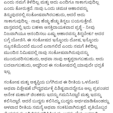
ಎಂದು ನಮಗೆ ತಿಳಿದಿಲ್ಲ. ಮತ್ತು ಅದು ಎಂದಿಗೂ ಸಾಕಾಗುವುದಿಲ್ಲ
ಎಂದು ತೋರುತ್ತದೆ. ನಾವು ಒಂದು ಚಮಚ ಆಹಾರವನ್ನು
ತಿನ್ನುವುದರಲ್ಲಿ ಸಂತೋಷವಾಗಿರಬಹುದು, ಆದರೆ ಅದು
ಸಾಕಾಗುವುದಿಲ್ಲ - ನಾವು ಹೆಚ್ಚು ಹೆಚ್ಚು ತಿನ್ನಲು ಬಯಸುತ್ತೇವೆ.
ವಾಸ್ತವದಲ್ಲಿ, ಇದು ಬಹಳಾ ಆಸಕ್ತಿದಾಯಕವಾದ ಪ್ರಶ್ನೆ – ನೀವು
ನಿಜವಾಗಿಯೂ ಆನಂದಿಸಲು ಎಷ್ಟು ಆಹಾರವನ್ನು ತಿನ್ನಬೇಕು? ಅದರ
ಬಗ್ಗೆ ಯೋಚಿಸಿ. ಈ ಸಂತೋಷದ ಇನ್ನೊಂದು ದೋಷ, ಇನ್ನೊಂದು
ನ್ಯೂನತೆಯೆಂದರೆ ಮುಂದೆ ಏನಾಗಲಿದೆ ಎಂದು ನಮಗೆ ತಿಳಿದಿಲ್ಲ.
ಮುಂದಿನ ನಿಮಿಷದಲ್ಲಿ ನಾವು ಸಂತೋಷವಾಗಿರುವುದನ್ನು
ಮುಂದುವರಿಸಬಹುದು, ಅಥವಾ ನಾವು ಅತೃಪ್ತರಾಗಬಹುದು. ಅದು
ಬದಲಾಗಬಹುದು, ಆದ್ದರಿಂದ ಈ ಸಂತೋಷದಲ್ಲಿ ಯಾವುದೇ ಭದ್ರತೆ
ಇಲ್ಲ.
ಸಂತೋಷ ಮತ್ತು ಅತೃಪ್ತಿಯ ಬಗೆಗಿರುವ ಈ ರೀತಿಯ ಒಳನೋಟ
ಅಥವಾ ವಿಶ್ಲೇಷಣೆ ಬೌದ್ಧಧರ್ಮಕ್ಕೆ ವಿಶಿಷ್ಟವಾದದ್ದೇನೂ ಅಲ್ಲ; ಪ್ರಪಂಚದ
ಅನೇಕ ಮಹಾನ್ ಚಿಂತಕರು ಇದನ್ನು ಗಮನಿಸಿದ್ದಾರೆ ಮತ್ತು ಇದನ್ನು
ಕಲಿಸಿದ್ದಾರೆ. ಆದರೆ ಬುದ್ಧನು ಕಲಿಸಿದ್ದು, ಬುದ್ಧನು ಅರ್ಥಮಾಡಿಕೊಂಡದ್ದು
ಆಳವಾದ ರೀತಿಯ ಸಮಸ್ಯೆ ಅಥವಾ ಸಂಕಟವಾಗಿರುತ್ತದೆ. ಪ್ರತಿಯೊಬ್ಬರ