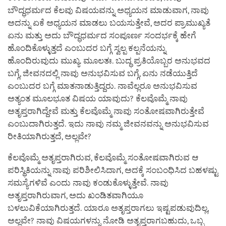
ಬೌದ್ಧಧರ್ಮದ ಕೆಲವು ವಿಷಯವನ್ನು ಅಧ್ಯಯನ ಮಾಡುವಾಗ, ನಾವು
ಅದನ್ನು ಏಕೆ ಅಧ್ಯಯನ ಮಾಡಲು ಬಯಸುತ್ತೇವೆ, ಅದರ ಪ್ರಾಮುಖ್ಯತೆ
ಏನು ಮತ್ತು ಅದು ಬೌದ್ಧಧರ್ಮದ ಸಂಪೂರ್ಣ ಸಂದರ್ಭಕ್ಕೆ ಹೇಗೆ
ಹೊಂದಿಕೊಳ್ಳುತ್ತದೆ ಎಂಬುದರ ಬಗ್ಗೆ ಸ್ವಲ್ಪ ಕಲ್ಪನೆಯನ್ನು
ಹೊಂದಿರುವುದು ಮುಖ್ಯ. ಮೂಲತಃ. ಬುದ್ಧ ಪ್ರತಿಯೊಬ್ಬರ ಅನುಭವದ
ಬಗ್ಗೆ, ಜೀವನದಲ್ಲಿ ನಾವು ಅನುಭವಿಸುವ ಬಗ್ಗೆ, ಏನು ನಡೆಯುತ್ತಿದೆ
ಎಂಬುದರ ಬಗ್ಗೆ ಮಾತನಾಡುತ್ತಿದ್ದರು. ನಾವೆಲ್ಲರೂ ಅನುಭವಿಸುವ
ಅತ್ಯಂತ ಮೂಲಭೂತ ವಿಷಯ ಯಾವುದು? ಕೆಲವೊಮ್ಮೆ ನಾವು
ಅತೃಪ್ತರಾಗಿದ್ದೇವೆ ಮತ್ತು ಕೆಲವೊಮ್ಮೆ ನಾವು ಸಂತೋಷವಾಗಿರುತ್ತೇವೆ
ಎಂಬುದಾಗಿರುತ್ತದೆ. ಇದು ನಾವು ನಮ್ಮ ಜೀವನವನ್ನು ಅನುಭವಿಸುವ
ರೀತಿಯಾಗಿರುತ್ತದೆ, ಅಲ್ಲವೇ?
ಕೆಲವೊಮ್ಮೆ ಅತೃಪ್ತರಾಗಿರುವ, ಕೆಲವೊಮ್ಮೆ ಸಂತೋಷವಾಗಿರುವ ಆ
ಪರಿಸ್ಥಿತಿಯನ್ನು ನಾವು ಪರಿಶೀಲಿಸಿದಾಗ, ಅದಕ್ಕೆ ಸಂಬಂಧಿಸಿದ ಬಹಳಷ್ಟು
ಸಮಸ್ಯೆಗಳಿವೆ ಎಂದು ನಾವು ಕಂಡುಕೊಳ್ಳುತ್ತೇವೆ. ನಾವು
ಅತೃಪ್ತರಾಗಿರುವಾಗ, ಅದು ಖಂಡಿತವಾಗಿಯೂ
ಬಳಲುವಿಕೆಯಾಗಿರುತ್ತದೆ. ಯಾರೂ ಅತೃಪ್ತರಾಗಲು ಇಷ್ಟಪಡುವುದಿಲ್ಲ,
ಅಲ್ಲವೇ? ನಾವು ವಿಷಯಗಳನ್ನು ನೋಡಿ ಅತೃಪ್ತರಾಗಬಹುದು, ಒಬ್ಬ