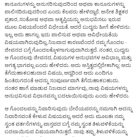
ಕಾನೂನುಗಳನ್ನು ಅನುಸರಿಸುವುದರಿಂದ ಅಥವಾ ಕಾನೂನುಗಳನ್ನು
ಪಾಲಿಸದಿರುವುದರಿಂದ ಎಂದು ಕೆಲವರು ಹೇಳಿದ್ದಾರೆ. ಅನೇಕ ಶಿಕ್ಷಕರ
ಪ್ರಕಾರ, ಸಂತೋಷ ಅಥವಾ ಅತೃಪ್ತಿಯನ್ನು ಅನುಭವಿಸಲು ಇರುವ
ಮೂಲ ವಿಷಯವೆಂದರೆ ವಿಧೇಯತೆ. ಆದರೆ ಬುದ್ಧನು ಹೀಗೆ ಹೇಳಿದನು:
ಇಲ್ಲ, ಅದು ಹಾಗಲ್ಲ. ಇದು ಪಾಲಿಸುವ ಅಥವಾ ಅವಿಧೇಯತೆಯ
ವಿಷಯವಾಗಿರುವುದಿಲ್ಲ, ನಿಜವಾದ ಕಾರಣವೆಂದರೆ ನಮ್ಮ ಗೊಂದಲ -
ಜೀವನದ ಬಗ್ಗೆ ಗೊಂದಲಕ್ಕೊಳಗಾಗುವುದಾಗಿರುತ್ತದೆ. ನಂತರ, ಬುದ್ಧನು
ಆ ಗೊಂದಲವು ಜೀವನದ, ವಿಷಯಗಳ ಅನುಭವಗಳ ಅವಿಭಾಜ್ಯ ಮತ್ತು
ಅಗತ್ಯ ಭಾಗವಲ್ಲ ಎಂದು ಹೇಳಿದರು. ಅದು ಅಸ್ತಿತ್ವದಲ್ಲಿರೇಕಾಗಿಲ್ಲ: ಅದು
ತೆಗೆದುಹಾಕಬಹುದಾದ ವಿಷಯ, ಆದ್ದರಿಂದ ಅದು ಎಂದಿಗೂ
ಹಿಂತಿರುಗದಂತೆ ಅದನ್ನು ಸಂಪೂರ್ಣವಾಗಿ ತೆಗೆದುಹಾಕಬಹುದು.
ನಂತರ ಹಾಗೆ ಮಾಡುವ ನಿಜವಾದ ಮಾರ್ಗವು, ನಾವು ವಿಷಯಗಳನ್ನು
ಅನುಭವಿಸುವ ವಿಧಾನವನ್ನು ಬದಲಾಯಿಸುವುದು ಎಂದು ಹೇಳಿದರು.
ಆ ಗೊಂದಲವನ್ನು ನಿವಾರಿಸುವುದು ಬೇರೆಯವರನ್ನು ನಮಗಾಗಿ ಅದನ್ನು
ನಿವಾರಿಸವಂತೆ ಕೇಳುವ ವಿಷಯವಲ್ಲ, ಆದರೆ ಅದು ಮೂಲತಃ ನಮ್ಮ
ಸ್ವಂತ ವರ್ತನೆಗಳನ್ನು, ವಾಸ್ತವದ ಬಗ್ಗೆ ನಮ್ಮ ಸ್ವಂತ ತಿಳುವಳಿಕೆಯನ್ನು
ಬದಲಾಯಿಸುವ ವಿಷಯವಾಗಿರುತ್ತದೆ. ನಾವು ತಪ್ಪು ತಿಳುವಳಿಕೆಯನ್ನು