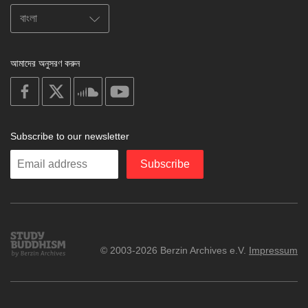
আমাদের অনুসরণ করুন
on
on
on
on
facebook
X
soundcloud
youtube
Subscribe to our newsletter
Enter
Subscribe
your
email
Study
© 2003-2026 Berzin Archives e.V.
Impressum
Buddhism
Home