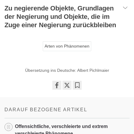
Zu negierende Objekte, Grundlagen
der Negierung und Objekte, die im
Zuge einer Negierung zurückbleiben
Arten von Phänomenen
Übersetzung ins Deutsche: Albert Pichlmaier
Share
Bookmark
on
facebook
DARAUF BEZOGENE ARTIKEL
Offensichtliche, verschleierte und extrem
verschleierte Phänomene