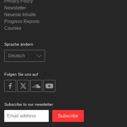
Privacy Policy
Newsletter
Neueste Inhalte
Progress Reports
Courses
Sprache ändern
Folgen Sie uns auf
on
on
on
on
facebook
X
soundcloud
youtube
Subscribe to our newsletter
Enter
Subscribe
your
email