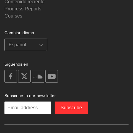
Contenido reciente
Progress Reports
Courses
Cambiar idioma
Síguenos en
on
on
on
on
facebook
X
soundcloud
youtube
Subscribe to our newsletter
Enter
Subscribe
your
email