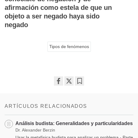
afirmación como estela de que un
objeto a ser negado haya sido
negado
Tipos de fenómenos
Share
Bookmark
on
facebook
ARTÍCULOS RELACIONADOS
Análisis budista: Generalidades y particularidades
Dr. Alexander Berzin
Usar la metafísica budista para analizar un problema - Parte