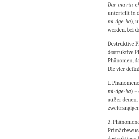
Dar-ma rin-c
unterteilt in
mi-dge-ba
), 
werden, bei de
Destruktive P
destruktive 
Phänomen, das
Die vier defi
1. Phänomene,
mi-dge-ba
) –
außer denen, 
zweitrangige
2. Phänomene,
Primärbewusst
destruktiven 