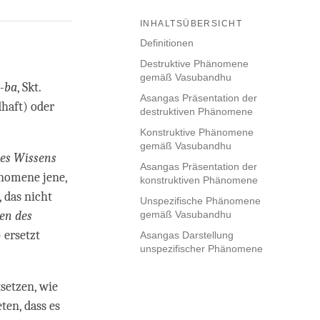
INHALTSÜBERSICHT
Definitionen
Destruktive Phänomene
gemäß Vasubandhu
-ba
, Skt.
Asangas Präsentation der
dhaft) oder
destruktiven Phänomene
Konstruktive Phänomene
gemäß Vasubandhu
des Wissens
Asangas Präsentation der
änomene jene,
konstruktiven Phänomene
, das nicht
Unspezifische Phänomene
en des
gemäß Vasubandhu
) ersetzt
Asangas Darstellung
unspezifischer Phänomene
setzen, wie
ten, dass es