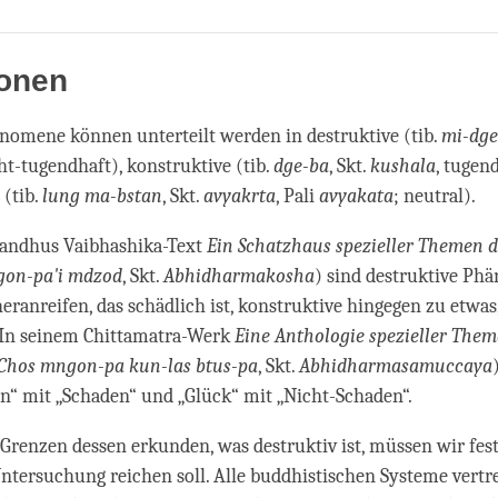
Share
Bookmark
on
facebook
ionen
nomene können unterteilt werden in destruktive (tib.
mi-dge
cht-tugendhaft), konstruktive (tib.
dge-ba
, Skt.
kushala
, tugen
 (tib.
lung ma-bstan
, Skt.
avyakrta
, Pali
avyakata
; neutral).
andhus Vaibhashika-Text
Ein Schatzhaus spezieller Themen 
gon-pa'i mdzod
, Skt.
Abhidharmakosha
) sind destruktive Ph
heranreifen, das schädlich ist, konstruktive hingegen zu etwas
. In seinem Chittamatra-Werk
Eine Anthologie spezieller Them
Chos mngon-pa kun-las btus-pa
, Skt.
Abhidharmasamuccaya
n“ mit „Schaden“ und „Glück“ mit „Nicht-Schaden“.
 Grenzen dessen erkunden, was destruktiv ist, müssen wir fest
ntersuchung reichen soll. Alle buddhistischen Systeme vertre