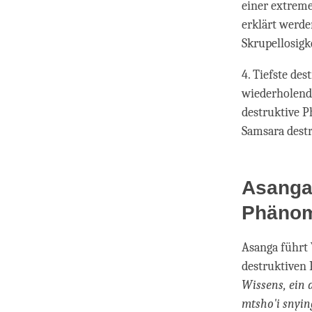
einer extreme
erklärt werd
Skrupellosigke
4. Tiefste de
wiederholend
destruktive P
Samsara destr
Asangas
Phäno
Asanga führt 
destruktiven
Wissens, ein
mtsho'i snyin