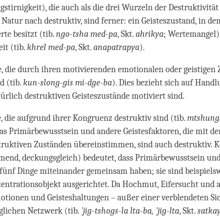
ngstirnigkeit), die auch als die drei Wurzeln der Destruktivitä
 Natur nach destruktiv, sind ferner: ein Geisteszustand, in d
te besitzt (tib.
ngo-tsha med-pa
, Skt.
ahrikya
; Wertemangel)
it (tib.
khrel med-pa
, Skt.
anapatrapya
).
 die durch ihren motivierenden emotionalen oder geistigen 
d (tib.
kun-slong-gis mi-dge-ba
). Dies bezieht sich auf Handl
ürlich destruktiven Geisteszustände motiviert sind.
 die aufgrund ihrer Kongruenz destruktiv sind (tib.
mtshungs
Das Primärbewusstsein und andere Geistesfaktoren, die mit de
truktiven Zuständen übereinstimmen, sind auch destruktiv. 
mend, deckungsgleich) bedeutet, dass Primärbewusstsein un
 fünf Dinge miteinander gemeinsam haben; sie sind beispiels
entrationsobjekt ausgerichtet. Da Hochmut, Eifersucht und a
otionen und Geisteshaltungen – außer einer verblendeten Si
glichen Netzwerk (tib.
'jig-tshogs-la lta-ba, 'jig-lta
, Skt.
satka