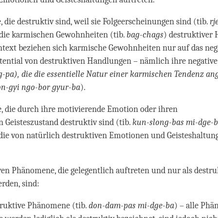
 die destruktiv sind, weil sie Folgeerscheinungen sind (tib.
rj
 die karmischen Gewohnheiten (tib.
bag-chags
) destruktiver
ntext beziehen sich karmische Gewohnheiten nur auf das neg
ential von destruktiven Handlungen – nämlich ihre negativ
g-pa), die die essentielle Natur einer karmischen Tendenz 
bon-gyi ngo-bor gyur-ba
).
 die durch ihre motivierende Emotion oder ihren
 Geisteszustand destruktiv sind (tib.
kun-slong-bas mi-dge-
ie von natürlich destruktiven Emotionen und Geisteshaltun
ven Phänomene, die gelegentlich auftreten und nur als destru
rden, sind:
struktive Phänomene (tib.
don-dam-pas mi-dge-ba
) – alle Ph