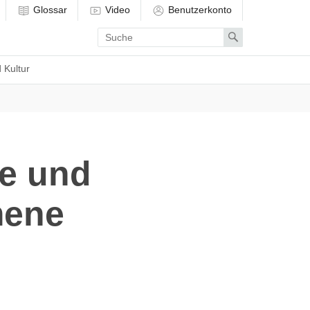
Glossar
Video
Benutzerkonto
Enter
Search
search
term
 Kultur
ve und
mene