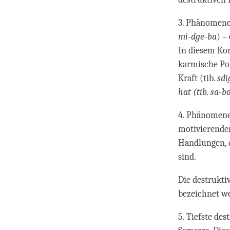
3. Phänomene,
mi-dge-ba
) –
In diesem Ko
karmische Pot
Kraft (tib.
sdi
hat (tib. sa-
4. Phänomene,
motivierenden
Handlungen, d
sind.
Die destrukti
bezeichnet we
5. Tiefste de