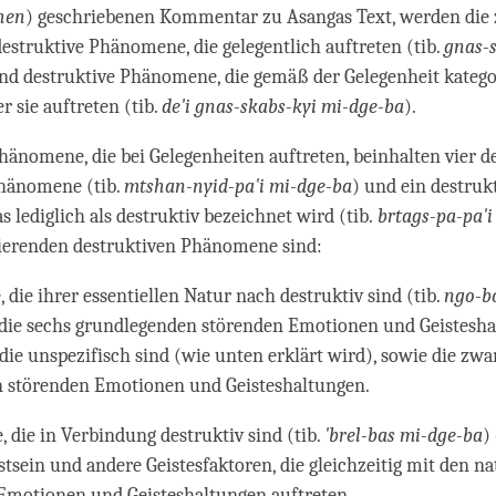
hen
) geschriebenen Kommentar zu Asangas Text, werden die 
 destruktive Phänomene, die gelegentlich auftreten (tib.
gnas-
und destruktive Phänomene, die gemäß der Gelegenheit katego
r sie auftreten (tib.
de'i gnas-skabs-kyi mi-dge-ba
).
hänomene, die bei Gelegenheiten auftreten, beinhalten vier d
Phänomene (tib.
mtshan-nyid-pa'i mi-dge-ba
) und ein destruk
 lediglich als destruktiv bezeichnet wird (tib.
brtags-pa-pa'i
nierenden destruktiven Phänomene sind:
 die ihrer essentiellen Natur nach destruktiv sind (tib.
ngo-bo
 die sechs grundlegenden störenden Emotionen und Geistesha
die unspezifisch sind (wie unten erklärt wird), sowie die zwa
n störenden Emotionen und Geisteshaltungen.
 die in Verbindung destruktiv sind (tib.
'brel-bas mi-dge-ba
)
sein und andere Geistesfaktoren, die gleichzeitig mit den na
Emotionen und Geisteshaltungen auftreten.