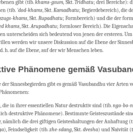
ebenen gibt (tib.
khams-gsum,
Skt.
Tridhatu
; drei Bereiche): 
en (tib.
'dod-khams
, Skt.
Kamadhatu
; Begierdebereich), die d
gzugs-khams
, Skt.
Rupadhatu
; Formbereich) und die der for
ed khams
, Skt.
Arupadhatu
; formloser Bereich). Die Eigensch
den unterscheiden sich bedeutend von jenen der ersteren. Um
illen werden wir unsere Diskussion auf die Ebene der Sinnes
d. h. auf die Ebene, auf der wir Menschen leben.
ktive Phänomene gemäß Vasuban
 der Sinnesbegierden gibt es gemäß Vasubandhu vier Arten 
 Phänomenen:
die in ihrer essentiellen Natur destruktiv sind (tib.
ngo-bo-n
rlich destruktive Phänomene). Bestimmte Geisteszustände sin
v, nämlich die drei giftigen Geisteshaltungen der Anhaftung (t
ga
), Feindseligkeit (tib.
zhe-sdang
, Skt.
dvesha
) und Naivität (