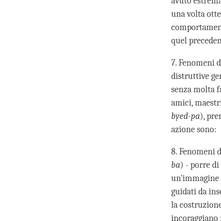
avuto estrema 
una volta ott
comportamento
quel preceden
7. Fenomeni d
distruttive ge
senza molta fa
amici, maestr
byed-pa
), pre
azione sono:
8. Fenomeni di
ba
) - porre d
un'immagine d
guidati da ins
la costruzione 
incoraggiano m