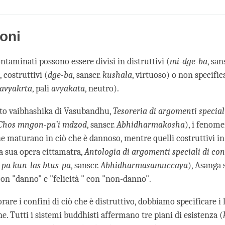
Share
Bookmark
on
facebook
ioni
taminati possono essere divisi in distruttivi (
mi-dge-ba
, san
 costruttivi (
dge-ba
, sanscr.
kushala
, virtuoso) o non specifica
avyakrta
, pali
avyakata
, neutro).
sto vaibhashika di Vasubandhu,
Tesoreria di argomenti special
Chos mngon-pa’i mdzod
, sanscr.
Abhidharmakosha
), i fenome
he maturano in ciò che è dannoso, mentre quelli costruttivi in
a sua opera cittamatra,
Antologia di argomenti speciali di co
pa kun-las btus-pa
, sanscr.
Abhidharmasamuccaya
), Asanga 
con "danno" e "felicità " con "non-danno".
rare i confini di ciò che è distruttivo, dobbiamo specificare i l
e. Tutti i sistemi buddhisti affermano tre piani di esistenza (