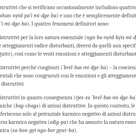
struttivi che si verificano occasionalmente includono quattr
shan-nyid-pa’i mi-dge-ba
) e uno che è semplicemente definit
’i mi-dge-ba
). I quattro fenomeni definitori sono:
struttivi per la loro natura essenziale (
ngo-bo-nyid-kyis mi-
 atteggiamenti radice disturbanti, diversi da quelli non speci
guito), così come le venti emozioni e atteggiamenti disturbanti
istruttivi perché congiunti (
’brel-bas mi-dge-ba
) – la coscie
 mentali che sono congruenti con le emozioni e gli atteggiamen
distruttivi
istruttivi in quanto conseguenza (
rjes-su ’brel-bas mi-dge-ba
miche (
bag-chags
) di azioni distruttive. In questo contesto, le
feriscono solo al potenziale karmico negativo di azioni distrut
forza karmica negativa (
sdig-pa
) che ha assunto la natura esse
mica (
sa-bon-gyi ngo-bor gyur-ba
).