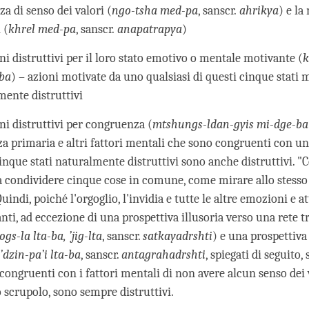
 di senso dei valori (
ngo-tsha med-pa
, sanscr.
ahrikya
) e la
 (
khrel med-pa
, sanscr.
anapatrapya
)
 distruttivi per il loro stato emotivo o mentale motivante (
k
ba
) – azioni motivate da uno qualsiasi di questi cinque stati 
mente distruttivi
i distruttivi per congruenza (
mtshungs-ldan-gyis mi-dge-ba
a primaria e altri fattori mentali che sono congruenti con un
inque stati naturalmente distruttivi sono anche distruttivi. 
a condividere cinque cose in comune, come mirare allo stesso
Quindi, poiché l'orgoglio, l'invidia e tutte le altre emozioni e 
nti, ad eccezione di una prospettiva illusoria verso una rete t
ogs-la lta-ba, ’jig-lta
, sanscr.
satkayadrshti
) e una prospettiv
dzin-pa’i lta-ba
, sanscr.
antagrahadrshti
, spiegati di seguito, 
ongruenti con i fattori mentali di non avere alcun senso dei 
scrupolo, sono sempre distruttivi.