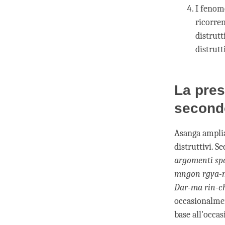
I fenome
ricorre
distrutt
distrutt
La pres
second
Asanga amplia
distruttivi. S
argomenti spe
mngon rgya-m
Dar-ma rin-c
occasionalme
base all'occas