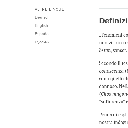
ALTRE LINGUE
Deutsch
Definiz
English
Español
I fenomeni con
Русский
non virtuoso),
bstan
, sanscr.
Secondo il te
conoscenza
(
sono quelli c
dannoso. Nell
(
Chos mngon-
"sofferenza" 
Prima di esplo
nostra indagin