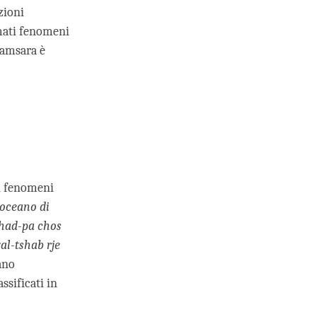
zioni
amati fenomeni
samsara è
di fenomeni
oceano di
had-pa chos
al-tshab rje
cano
ssificati in