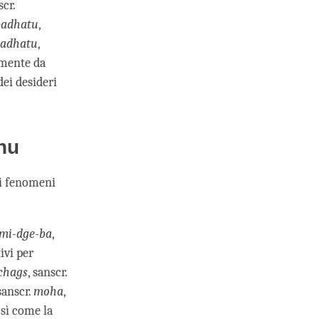
scr.
padhatu
,
padhatu
,
amente da
dei desideri
hu
di fenomeni
 mi-dge-ba
,
ivi per
chags
, sanscr.
 sanscr.
moha
,
osì come la