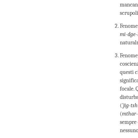
mancanza
scrupoli
Fenomeni
mi-dge-
natural
Fenomen
coscienz
questi c
signific
focale. 
disturba
(
’jig-tsh
(
mthar-’
sempre c
nessuno 