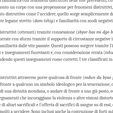
familiarità con fenomeni distruttivi nelle vite precedenti, co
enuto un corpo con una propensione per fenomeni distruttivi,
 distruttivo come l'uccidere, quello sorge semplicemente da
te legame stretto (
dam-tshig
) e familiarità con modi negativi
istruttivi (ottenuti) tramite connessione (
sbyor-bas mi-dge-
nerate con sforzo tramite il supporto di circostanze negative i
miliarità dalle vite passate. Questi possono sorgere tramite l'
i e insegnamenti fuorvianti e, con considerazione errata (
tshu
ndendo questi insegnamenti come corretti. I tre classificati in 
struttivi attraverso porre qualcosa di fronte (
mdun-du byas-
i fronte a qualcuno un simbolo ideologico per la venerazione,
i una divinità mondana, o andare di fronte a uno già posto, e
egnamenti che incoraggiano la violenza o altre visioni distort
di altari sacrificali e l'offerta di sacrifici di sangue su di essi,
olti a uccidere. Sono inclusi anche la costruzione di forti mi