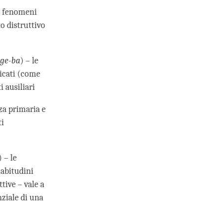
o fenomeni
o distruttivo
dge-ba
) – le
ficati (come
 ausiliari
nza primaria e
ti
) – le
 abitudini
tive – vale a
nziale di una