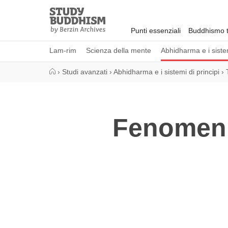
Close
Study
Buddhism
Punti essenziali
Buddhismo t
Home
Lam-rim
Scienza della mente
Abhidharma e i sistem
›
Studi avanzati
›
Abhidharma e i sistemi di principi
›
Fenomeni 