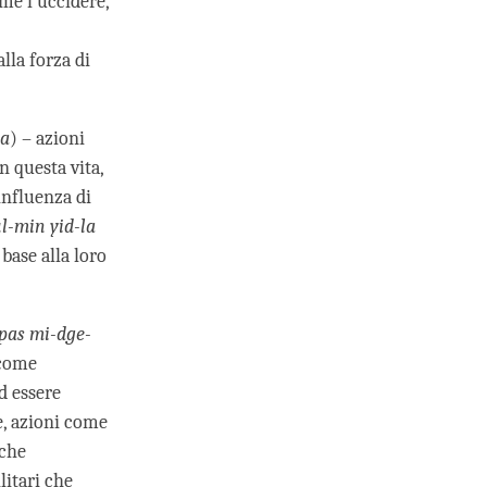
me l'uccidere,
lla forza di
ba
) – azioni
n questa vita,
influenza di
l-min yid-la
base alla loro
pas mi-dge-
 come
d essere
e, azioni come
 che
litari che