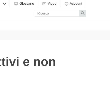
Glossario
Video
Account
Enter
Search
search
term
tivi e non