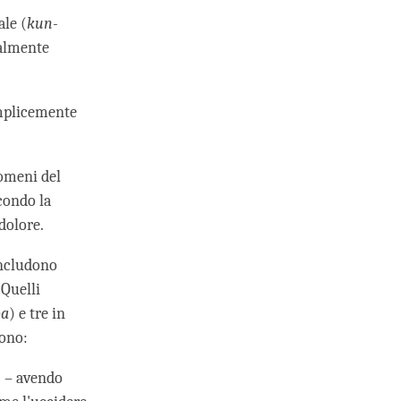
ale (
kun-
ralmente
emplicemente
nomeni del
condo la
dolore.
 includono
 Quelli
ba
) e tre in
sono:
) – avendo