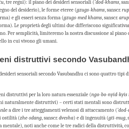
tu
, tre regni): il piano dei desideri sensoriali (
’dod-khams
, san
regno del desiderio), le forme eteree (
gzugs-khams
, sanscr.
ru
rma) e gli esseri senza forma (
gzugs-med khams
, sanscr.
aru
orma). Le proprietà degli ultimi due differiscono significativ
mo. Per semplicità, limiteremo la nostra discussione al piano 
ello in cui vivono gli umani.
eni distruttivi secondo Vasuband
 desideri sensoriali secondo Vasubandhu ci sono quattro tipi 
 distruttivi per la loro natura essenziale (
ngo-bo-nyid-kyis
 naturalmente distruttivi) – certi stati mentali sono distrutt
vale a dire i tre atteggiamenti velenosi di attaccamento (
’dod-
i ostilità (
zhe-sdang
, sanscr.
dvesha
) e di ingenuità (
gti-mug
,
 mentale), noti anche come le tre radici della distruttività, c