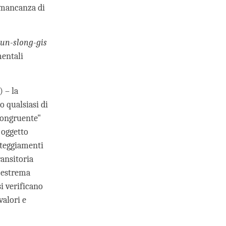
 mancanza di
un-slong-gis
mentali
) – la
o qualsiasi di
"Congruente"
 oggetto
atteggiamenti
ransitoria
a estrema
si verificano
valori e