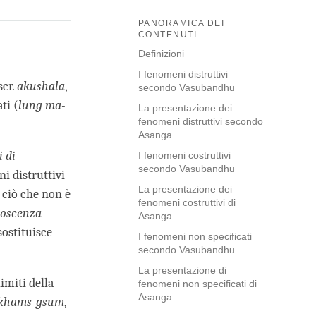
PANORAMICA DEI
CONTENUTI
Definizioni
I fenomeni distruttivi
scr.
akushala
,
secondo Vasubandhu
ti (
lung ma-
La presentazione dei
fenomeni distruttivi secondo
Asanga
i di
I fenomeni costruttivi
secondo Vasubandhu
ni distruttivi
La presentazione dei
 ciò che non è
fenomeni costruttivi di
noscenza
Asanga
sostituisce
I fenomeni non specificati
secondo Vasubandhu
La presentazione di
imiti della
fenomeni non specificati di
Asanga
khams-gsum
,