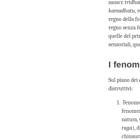
sanscr.
tridha
kamadhatu
, 
regno della fo
regno senza f
quelle del pri
sensoriali, qu
I fenom
Sul piano dei
distruttivi:
Fenomeni
fenomeni
natura, 
raga
), d
chiusura