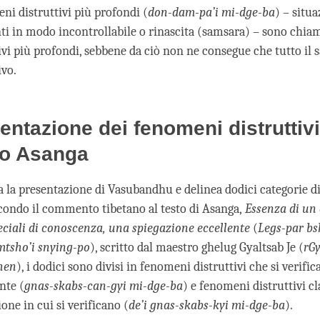
ni distruttivi più profondi (
don-dam-pa’i mi-dge-ba
) – situa
nti in modo incontrollabile o rinascita (samsara) – sono chi
ivi più profondi, sebbene da ciò non ne consegue che tutto il 
ivo.
entazione dei fenomeni distruttivi
o Asanga
 la presentazione di Vasubandhu e delinea dodici categorie 
econdo il commento tibetano al testo di Asanga,
Essenza di un 
ciali di conoscenza, una spiegazione eccellente
(
Legs-par bs
tsho’i snying-po
), scritto dal maestro ghelug Gyaltsab Je (
rGy
hen
), i dodici sono divisi in fenomeni distruttivi che si verifi
nte (
gnas-skabs-can-gyi mi-dge-ba
) e fenomeni distruttivi cla
ione in cui si verificano (
de’i gnas-skabs-kyi mi-dge-ba
).