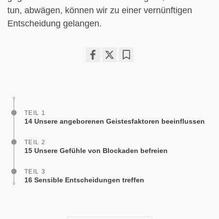
tun, abwägen, können wir zu einer vernünftigen
Entscheidung gelangen.
Share
Bookmark
on
facebook
TEIL 1
14 Unsere angeborenen Geistesfaktoren beeinflussen
TEIL 2
15 Unsere Gefühle von Blockaden befreien
TEIL 3
16 Sensible Entscheidungen treffen