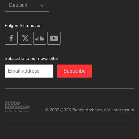
Folgen Sie uns auf
on
on
on
on
facebook
X
soundcloud
youtube
Subscribe to our newsletter
Enter
Subscribe
your
email
Study
© 2003-2026 Berzin Archives e.V.
Impressum
Buddhism
Home