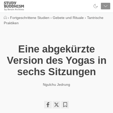
Close
Study
Buddhism
Home
›
Fortgeschrittene Studien
›
Gebete und Rituale
›
Tantrische
Praktiken
Eine abgekürzte
Version des Yogas in
sechs Sitzungen
Ngulchu Jedrung
Share
Bookmark