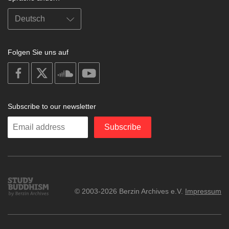
Folgen Sie uns auf
on
on
on
on
facebook
X
soundcloud
youtube
Subscribe to our newsletter
Enter
Subscribe
your
email
Study
© 2003-2026 Berzin Archives e.V.
Impressum
Buddhism
Home