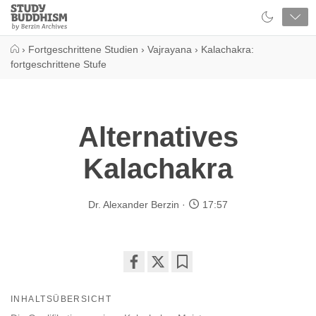
Close
Study
Buddhism
Home
›
Fortgeschrittene Studien
›
Vajrayana
›
Kalachakra:
fortgeschrittene Stufe
Alternatives
Kalachakra
Dr. Alexander Berzin
17:57
Share
Bookmark
on
INHALTSÜBERSICHT
facebook