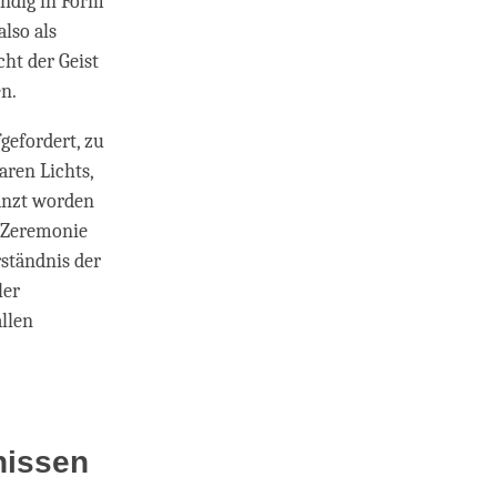
ändig in Form
lso als
ht der Geist
en.
gefordert, zu
aren Lichts,
anzt worden
r Zeremonie
ständnis der
ler
allen
nissen