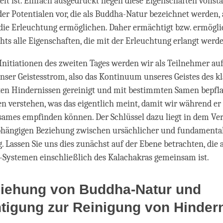
elt ist. Einfach ausgedrückt liegen diese Eigenschaften vollst
er Potentialen vor, die als Buddha-Natur bezeichnet werden, a
 die Erleuchtung ermöglichen. Daher ermächtigt bzw. ermöglic
chts alle Eigenschaften, die mit der Erleuchtung erlangt werd
nitiationen des zweiten Tages werden wir als Teilnehmer auf
unser Geistesstrom, also das Kontinuum unseres Geistes des kl
en Hindernissen gereinigt und mit bestimmten Samen bepfl
en verstehen, was das eigentlich meint, damit wir während e
ames empfinden können. Der Schlüssel dazu liegt in dem Ver
abhängigen Beziehung zwischen ursächlicher und fundamenta
 Lassen Sie uns dies zunächst auf der Ebene betrachten, die 
-Systemen einschließlich des Kalachakras gemeinsam ist.
ziehung von Buddha-Natur und
tigung zur Reinigung von Hinder