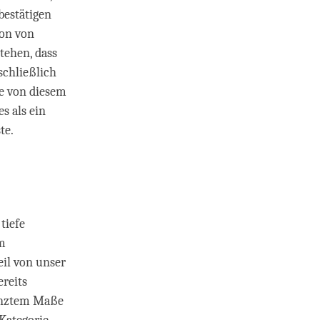
bestätigen
ion von
tehen, dass
schließlich
e von diesem
s als ein
te.
tiefe
em
eil von unser
reits
renztem Maße