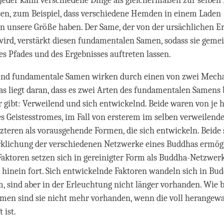
 Jeder kann verschiedene Dinge als gleichermaßen zur selben
sen, zum Beispiel, dass verschiedene Hemden in einem Laden
n unsere Größe haben. Der Same, der von der ursächlichen 
wird, verstärkt diesen fundamentalen Samen, sodass sie geme
s Pfades und des Ergebnisses auftreten lassen.
und fundamentale Samen wirken durch einen von zwei Mec
 liegt daran, dass es zwei Arten des fundamentalen Samens 
gibt: Verweilend und sich entwickelnd. Beide waren von je h
es Geistesstromes, im Fall von ersterem im selben verweilen
etzteren als vorausgehende Formen, die sich entwickeln. Beide 
rklichung der verschiedenen Netzwerke eines Buddhas ermög
aktoren setzen sich in gereinigter Form als Buddha-Netzwerk
hinein fort. Sich entwickelnde Faktoren wandeln sich in Bu
 sind aber in der Erleuchtung nicht länger vorhanden. Wie 
amen sind sie nicht mehr vorhanden, wenn die voll herangew
 ist.