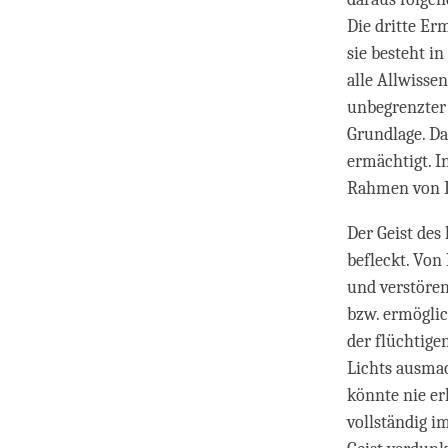
Die dritte Er
sie besteht i
alle Allwisse
unbegrenzter 
Grundlage. Das
ermächtigt. I
Rahmen von Dz
Der Geist des
befleckt. Von
und verstöre
bzw. ermöglich
der flüchtige
Lichts ausma
könnte nie er
vollständig im