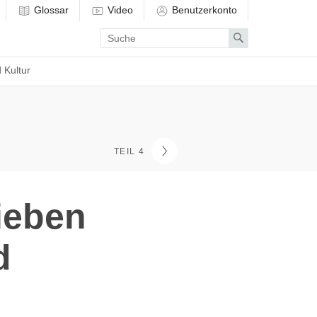
Glossar
Video
Benutzerkonto
Enter
Search
search
term
 Kultur
TEIL 4
Sieben
d