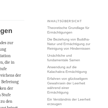
INHALTSÜBERSICHT
Theoretische Grundlage für
ngen
Ermächtigungen
Die Beziehung von Buddha-
ades zur
Natur und Ermächtigung zur
Reinigung von Hindernissen
fung
iation
Ursächliche und
fundamentale Samen
n, die in
Anwendung auf die
tufe
Kalachakra-Ermächtigung
reichens der
Erfahren von glückseligem
e Befreiung
Gewahrsein der Leerheit
iken der
während einer
Ermächtigung
n Stufe
Ein Verständnis der Leerheit
 zu den
erzeugen
ng bringt.