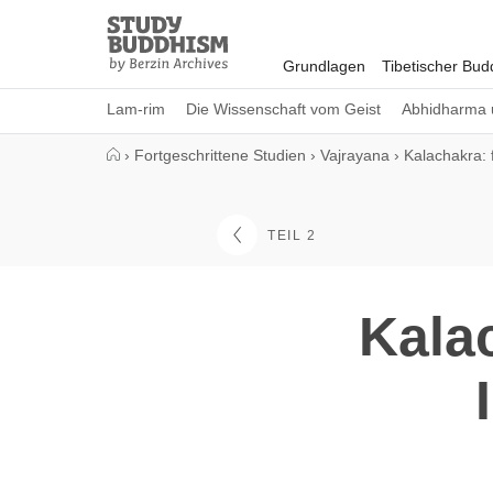
Close
Study
Buddhism
Grundlagen
Tibetischer Bu
Home
Lam-rim
Die Wissenschaft vom Geist
Abhidharma 
›
Fortgeschrittene Studien
›
Vajrayana
›
Kalachakra: 
TEIL 2
Kalac