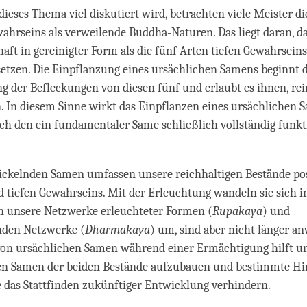
ieses Thema viel diskutiert wird, betrachten viele Meister di
wahrseins als verweilende Buddha-Naturen. Das liegt daran, das
aft in gereinigter Form als die fünf Arten tiefen Gewahrseins
etzen. Die Einpflanzung eines ursächlichen Samens beginnt 
ng der Befleckungen von diesen fünf und erlaubt es ihnen, rei
. In diesem Sinne wirkt das Einpflanzen eines ursächlichen 
h den ein fundamentaler Same schließlich vollständig funkt
ickelnden Samen umfassen unsere reichhaltigen Bestände po
d tiefen Gewahrseins. Mit der Erleuchtung wandeln sie sich i
n unsere Netzwerke erleuchteter Formen (
Rupakaya
) und
nden Netzwerke (
Dharmakaya
) um, sind aber nicht länger a
on ursächlichen Samen während einer Ermächtigung hilft uns
n Samen der beiden Bestände aufzubauen und bestimmte Hi
ie das Stattfinden zukünftiger Entwicklung verhindern.