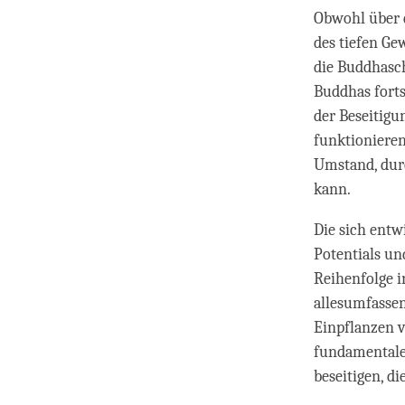
Obwohl über d
des tiefen Ge
die Buddhasch
Buddhas forts
der Beseitigu
funktionieren
Umstand, durc
kann.
Die sich entw
Potentials un
Reihenfolge i
allesumfasse
Einpflanzen v
fundamentale
beseitigen, d