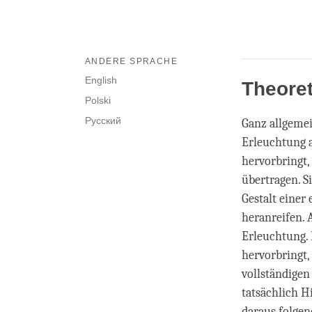
ANDERE SPRACHE
English
Theore
Polski
Русский
Ganz allgemei
Erleuchtung a
hervorbringt,
übertragen. S
Gestalt einer
heranreifen. 
Erleuchtung. 
hervorbringt,
vollständigen
tatsächlich H
daraus folgen