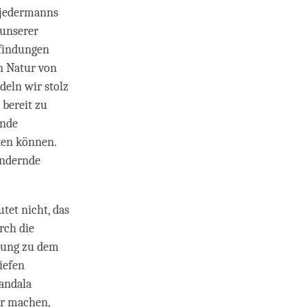
n jedermanns
 unserer
pfindungen
en Natur von
deln wir stolz
 bereit zu
ende
ten können.
ändernde
tet nicht, das
rch die
igung zu dem
iefen
andala
ar machen,