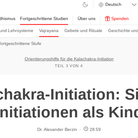
ddhismus
Fortgeschrittene Studien
Über uns
Spenden
und Lehrsysteme
Vajrayana
Gebete und Rituale
Geschichte und
fortgeschrittene Stufe
Orientierungshilfe für die Kalachakra-Initiation
TEIL 3 VON 4
hakra-Initiation: 
Initiationen als Kin
Dr. Alexander Berzin
28:59