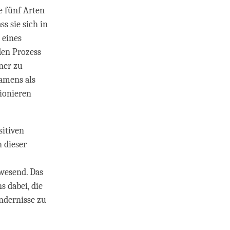
e fünf Arten
s sie sich in
 eines
den Prozess
ner zu
Samens als
ionieren
sitiven
n dieser
nwesend. Das
 dabei, die
ndernisse zu