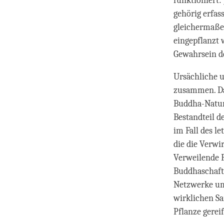
funktioniert:
gehörig erfas
gleichermaße
eingepflanzt 
Gewahrsein de
Ursächliche 
zusammen. Das
Buddha-Natur 
Bestandteil d
im Fall des l
die die Verwi
Verweilende F
Buddhaschaft 
Netzwerke um,
wirklichen S
Pflanze gereift