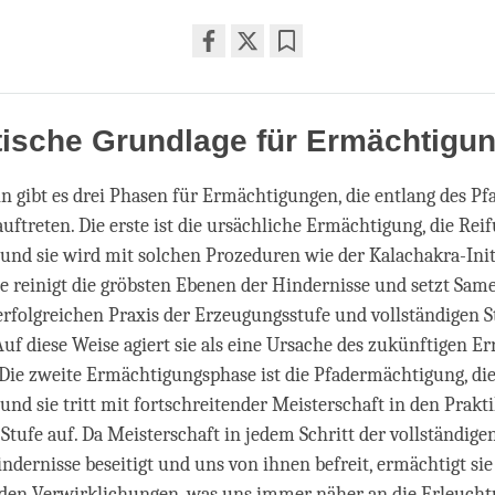
Share
Bookmark
on
facebook
tische Grundlage für Ermächtigu
n gibt es drei Phasen für Ermächtigungen, die entlang des Pf
uftreten. Die erste ist die ursächliche Ermächtigung, die Rei
 und sie wird mit solchen Prozeduren wie der Kalachakra-Init
ie reinigt die gröbsten Ebenen der Hindernisse und setzt Same
 erfolgreichen Praxis der Erzeugungsstufe und vollständigen S
Auf diese Weise agiert sie als eine Ursache des zukünftigen Er
Die zweite Ermächtigungsphase ist die Pfadermächtigung, di
 und sie tritt mit fortschreitender Meisterschaft in den Prakt
 Stufe auf. Da Meisterschaft in jedem Schritt der vollständige
indernisse beseitigt und uns von ihnen befreit, ermächtigt sie
den Verwirklichungen, was uns immer näher an die Erleuchtu