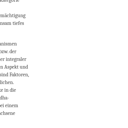
 Kategorie
Ermächtigung
insam tiefes
hanismen
bzw. der
er integraler
den Aspekt und
sind Faktoren,
lichen.
e in die
ddha-
bei einem
achsene