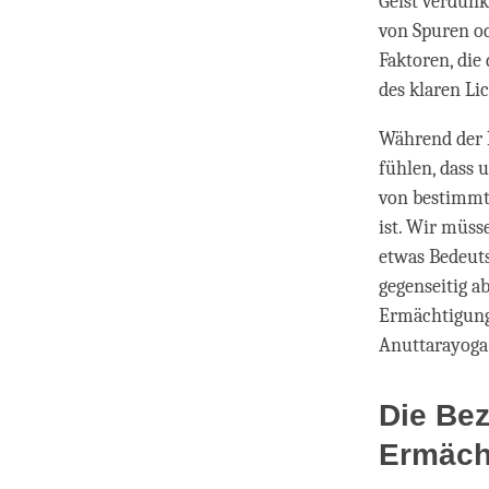
Geist verdunk
von Spuren od
Faktoren, die
des klaren Li
Während der I
fühlen, dass 
von bestimmt
ist. Wir müss
etwas Bedeuts
gegenseitig 
Ermächtigung.
Anuttarayoga
Die Be
Ermäch