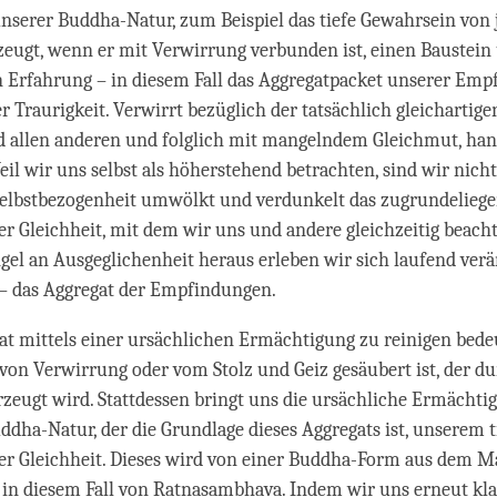
unserer Buddha-Natur, zum Beispiel das tiefe Gewahrsein vo
rzeugt, wenn er mit Verwirrung verbunden ist, einen Baustein
 Erfahrung – in diesem Fall das Aggregatpacket unserer Em
r Traurigkeit. Verwirrt bezüglich der tatsächlich gleichartig
d allen anderen und folglich mit mangelndem Gleichmut, han
eil wir uns selbst als höherstehend betrachten, sind wir nicht
 Selbstbezogenheit umwölkt und verdunkelt das zugrundelieg
r Gleichheit, mit dem wir uns und andere gleichzeitig beach
el an Ausgeglichenheit heraus erleben wir sich laufend ver
 das Aggregat der Empfindungen.
at mittels einer ursächlichen Ermächtigung zu reinigen bedeu
von Verwirrung oder vom Stolz und Geiz gesäubert ist, der du
zeugt wird. Stattdessen bringt uns die ursächliche Ermächt
ddha-Natur, der die Grundlage dieses Aggregats ist, unserem t
er Gleichheit. Dieses wird von einer Buddha-Form aus dem M
, in diesem Fall von Ratnasambhava. Indem wir uns erneut kl