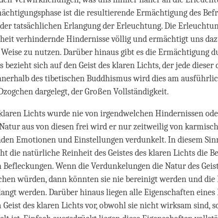
mächtigungsphase ist die resultierende Ermächtigung des Befr
n der tatsächlichen Erlangung der Erleuchtung. Die Erleuchtun
nheit verhindernde Hindernisse völlig und ermächtigt uns daz
Weise zu nutzen. Darüber hinaus gibt es die Ermächtigung d
 bezieht sich auf den Geist des klaren Lichts, der jede dieser
nnerhalb des tibetischen Buddhismus wird dies am ausführli
ogchen dargelegt, der Großen Vollständigkeit.
 klaren Lichts wurde nie von irgendwelchen Hindernissen od
 Natur aus von diesen frei wird er nur zeitweilig von karmis
nden Emotionen und Einstellungen verdunkelt. In diesem Sin
t die natürliche Reinheit des Geistes des klaren Lichts die Be
n Befleckungen. Wenn die Verdunkelungen die Natur des Geist
chen würden, dann könnten sie nie bereinigt werden und die
langt werden. Darüber hinaus liegen alle Eigenschaften eine
 Geist des klaren Lichts vor, obwohl sie nicht wirksam sind, s