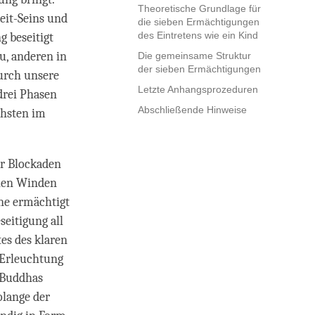
Theoretische Grundlage für
eit-Seins und
die sieben Ermächtigungen
des Eintretens wie ein Kind
g beseitigt
u, anderen in
Die gemeinsame Struktur
der sieben Ermächtigungen
urch unsere
Letzte Anhangsprozeduren
 drei Phasen
Abschließende Hinweise
chsten im
er Blockaden
chen Winden
ne ermächtigt
seitigung all
es des klaren
 Erleuchtung
s Buddhas
olange der