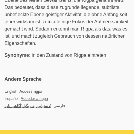
Ebene des reinen Gewahrseins, die Rigpa genannt wird.
Das bedeutet, dass diese zugrunde liegende, subtilste,
unbefleckte Ebene geistiger Aktivität, die ohne Anfang seit
jeher wirksam ist, zum alleinige Fokus der Aufmerksamkeit
gemacht wird. Sodann erkennt man Rigpa als das, was es
ist, und macht zugleich Gebrauch von dessen natürlichen
Eigenschaften.
Synonyme:
in den Zustand von Rigpa eintreten
Andere Sprache
English:
Access rigpa
Español:
Acceder a rigpa
فارسی:
(دستیابی به ریگپا (آگاهی ناب