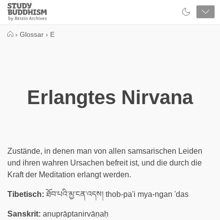
Close
Study
Buddhism
Home
›
Glossar
›
E
Erlangtes Nirvana
Zustände, in denen man von allen samsarischen Leiden
und ihren wahren Ursachen befreit ist, und die durch die
Kraft der Meditation erlangt werden.
Tibetisch:
ཐོབ་པའི་མྱ་ངན་འདས། thob-pa'i mya-ngan 'das
Sanskrit:
anuprāptanirvāṇaḥ