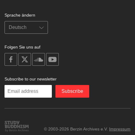
Sprache ändern
Folgen Sie uns auf
on
on
on
on
facebook
X
soundcloud
youtube
Subscribe to our newsletter
Enter
Subscribe
your
email
Study
© 2003-2026 Berzin Archives e.V.
Impressum
Buddhism