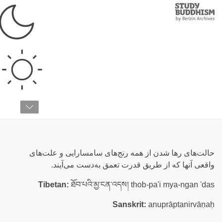
Study
Clos
Buddhism
Home
›
واژه‌نامه
›
ن
نیروانای اکتسابی
حالت‌های رها شدن از همه رنج‌های سامسارایی و علت‌های
واقعی آنها که از طریق قدرت تعمق به‌دست می‌آیند.
Tibetan:
ཐོབ་པའི་མྱ་ངན་འདས། thob-pa'i mya-ngan 'das
Sanskrit:
anuprāptanirvāṇaḥ