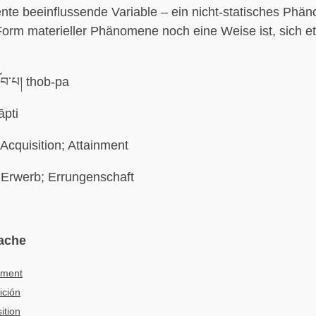
nte beeinflussende Variable – ein nicht-statisches Phä
Form materieller Phänomene noch eine Weise ist, sich 
ོབ་པ། thob-pa
āpti
Acquisition; Attainment
Erwerb; Errungenschaft
ache
ement
ición
ition