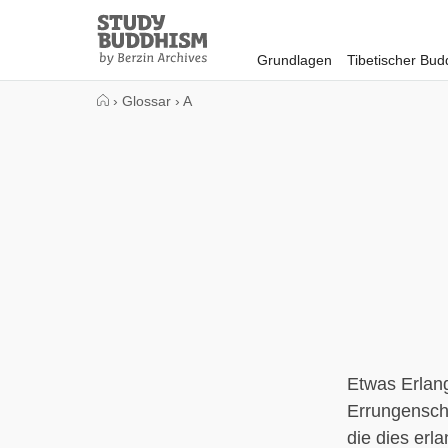
Close
Study
Buddhism
Grundlagen
Tibetischer Bu
Home
›
Glossar
›
A
Etwas Erlang
Errungenscha
die dies erl