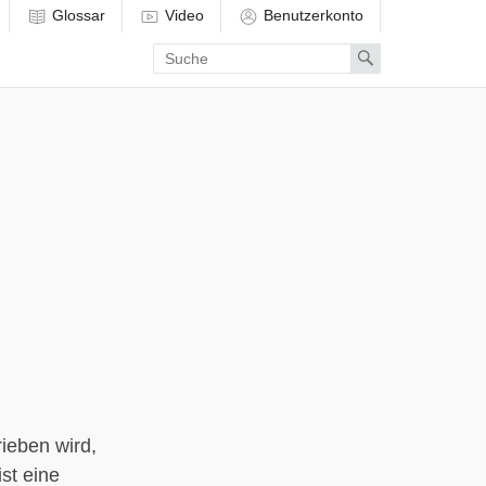
Glossar
Video
Benutzerkonto
Enter
Search
search
term
ieben wird,
st eine