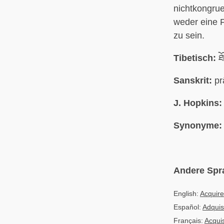
nichtkongrue
weder eine 
zu sein.
Tibetisch:
ཐ
Sanskrit:
pr
J. Hopkins:
Synonyme:
Andere Spr
English:
Acquir
Español:
Adquis
Français:
Acquis