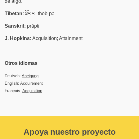
de algo.
Tibetan:
ཐོབ་པ། thob-pa
Sanskrit:
prāpti
J. Hopkins:
Acquisition; Attainment
Otros idiomas
Deutsch:
Aneigung
English:
Acquirement
Français:
Acquisition
Apoya nuestro proyecto