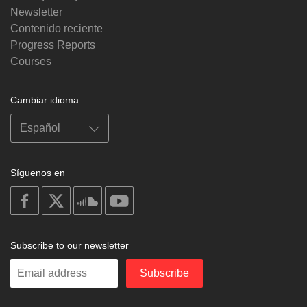
Newsletter
Contenido reciente
Progress Reports
Courses
Cambiar idioma
Síguenos en
on
on
on
on
facebook
X
soundcloud
youtube
Subscribe to our newsletter
Enter
Subscribe
your
email