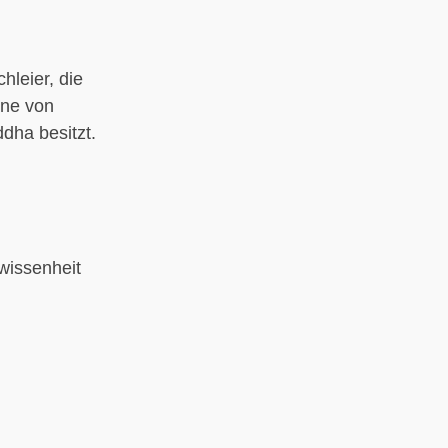
leier, die
ine von
dha besitzt.
wissenheit