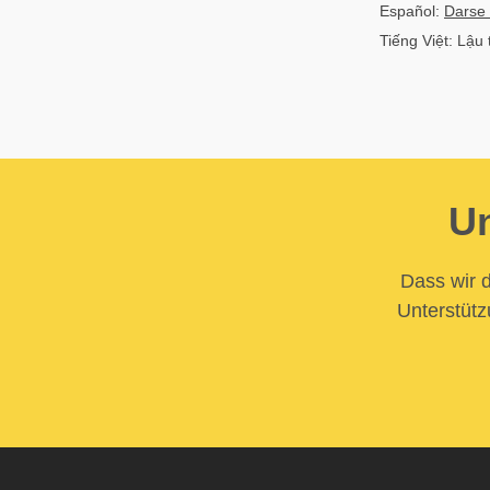
Español:
Darse 
Tiếng Việt: Lậu
Un
Dass wir d
Unterstütz