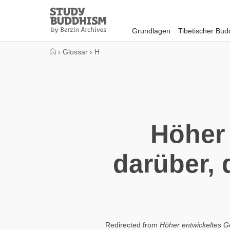
Close
Study
Buddhism
Grundlagen
Tibetischer Bu
Home
›
Glossar
›
H
Höher
darüber, 
Redirected from
Höher entwickeltes Ge