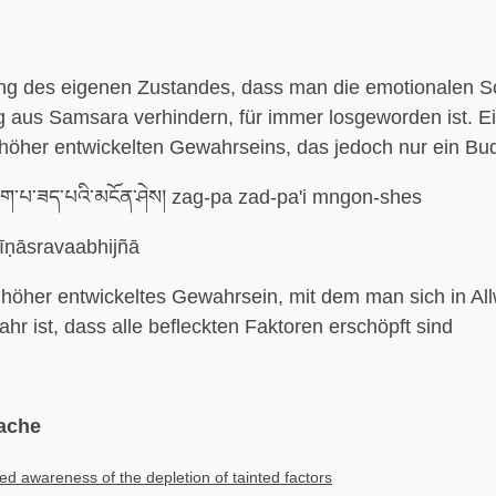
 des eigenen Zustandes, dass man die emotionalen Sch
g aus Samsara verhindern, für immer losgeworden ist. E
höher entwickelten Gewahrseins, das jedoch nur ein Bud
ག་པ་ཟད་པའི་མངོན་ཤེས། zag-pa zad-pa'i mngon-shes
īṇāsravaabhijñā
höher entwickeltes Gewahrsein, mit dem man sich in All
hr ist, dass alle befleckten Faktoren erschöpft sind
ache
d awareness of the depletion of tainted factors