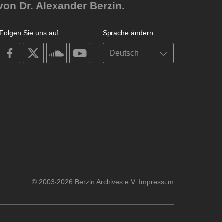
von Dr. Alexander Berzin.
Folgen Sie uns auf
Sprache ändern
on
on
on
on
facebook
X
soundcloud
youtube
© 2003-2026 Berzin Archives e.V.
Impressum