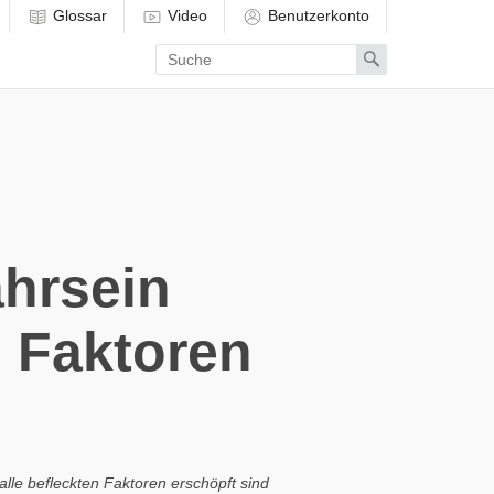
Glossar
Video
Benutzerkonto
Enter
Search
search
term
hrsein
n Faktoren
lle befleckten Faktoren erschöpft sind