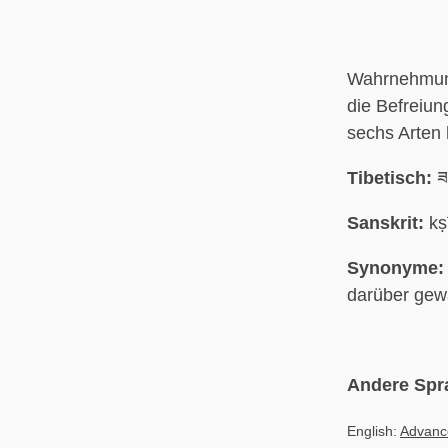
Wahrnehmung
die Befreiun
sechs Arten 
Tibetisch:
ཟ
Sanskrit:
kṣ
Synonyme:
darüber gewa
Andere Spr
English:
Advance