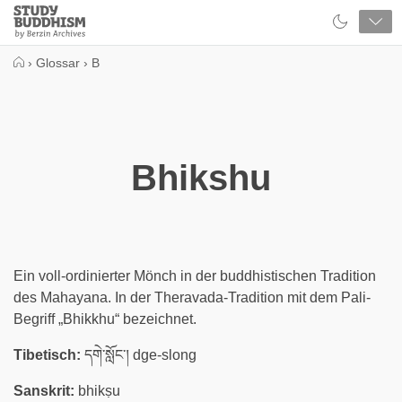
Close
Study
Buddhism
Home
›
Glossar
›
B
Bhikshu
Ein voll-ordinierter Mönch in der buddhistischen Tradition
des Mahayana. In der Theravada-Tradition mit dem Pali-
Begriff „Bhikkhu“ bezeichnet.
Tibetisch:
དགེ་སློང་། dge-slong
Sanskrit:
bhikṣu