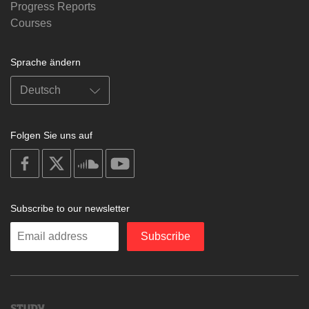
Progress Reports
Courses
Sprache ändern
Folgen Sie uns auf
on
on
on
on
facebook
X
soundcloud
youtube
Subscribe to our newsletter
Enter
Subscribe
your
email
Study