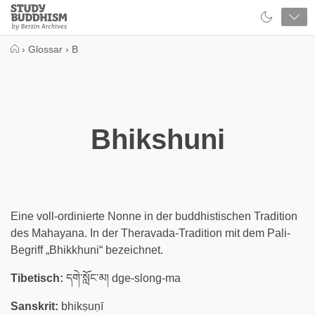
Close
Study
Buddhism
Home
›
Glossar
›
B
Bhikshuni
Eine voll-ordinierte Nonne in der buddhistischen Tradition
des Mahayana. In der Theravada-Tradition mit dem Pali-
Begriff „Bhikkhuni“ bezeichnet.
Tibetisch:
དགེ་སློང་མ། dge-slong-ma
Sanskrit:
bhikṣuṇī