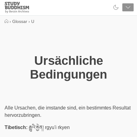
Close
Study
Buddhism
Home
›
Glossar
›
U
Ursächliche
Bedingungen
Alle Ursachen, die imstande sind, ein bestimmtes Resultat
hervorzubringen.
Tibetisch:
རྒྱུའི་རྐྱེན། rgyu'i rkyen