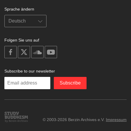
Sprache ändern
Folgen Sie uns auf
on
on
on
on
facebook
X
soundcloud
youtube
Subscribe to our newsletter
Enter
Subscribe
your
email
Study
© 2003-2026 Berzin Archives e.V.
Impressum
Buddhism
Home