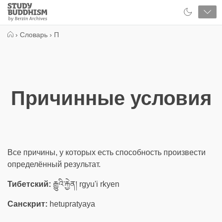
Close
Study
Buddhism
Home
›
Словарь
›
П
Причинные условия
Все причины, у которых есть способность произвести
определённый результат.
Тибетский:
རྒྱུའི་རྐྱེན། rgyu'i rkyen
Санскрит:
hetupratyaya