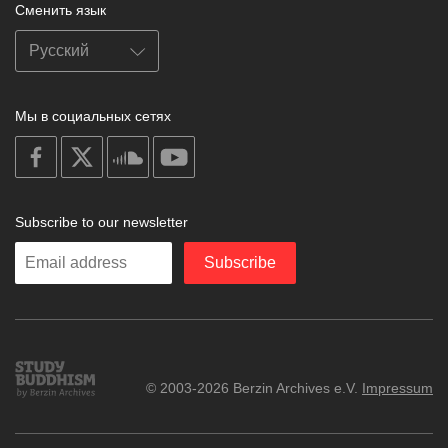
Сменить язык
Мы в социальных сетях
on
on
on
on
facebook
X
soundcloud
youtube
Subscribe to our newsletter
Enter
Subscribe
your
email
Study
© 2003-2026 Berzin Archives e.V.
Impressum
Buddhism
Home